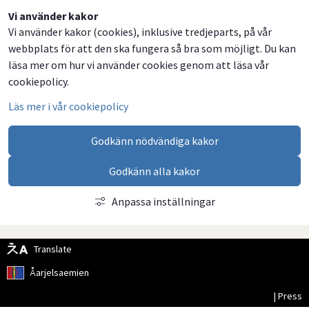
Dela
Dela
Dela
Dela
Vi använder kakor
Vi använder kakor (cookies), inklusive tredjeparts, på vår
på
på
på
via
webbplats för att den ska fungera så bra som möjligt. Du kan
Facebook
Twitter
LinkedIn
email
läsa mer om hur vi använder cookies genom att läsa vår
cookiepolicy.
Läs mer i vår cookiepolicy
Godkänn nödvändiga kakor
Godkänn alla kakor
Anpassa inställningar
Translate
Åarjelsaemien
| Press