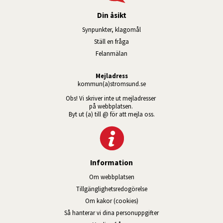
Din åsikt
Synpunkter, klagomål
Ställ en fråga
Felanmälan
Mejladress
kommun(a)stromsund.se
Obs! Vi skriver inte ut mejladresser 
på webbplatsen. 
Byt ut (a) till @ för att mejla oss.
Information
Om webbplatsen
Tillgänglig­hets­redo­görelse
Om kakor (cookies)
Så hanterar vi dina personuppgifter