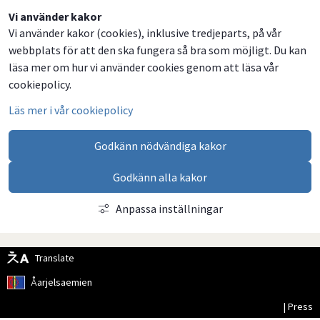
Dela
Dela
Dela
Dela
Vi använder kakor
Vi använder kakor (cookies), inklusive tredjeparts, på vår
på
på
på
via
webbplats för att den ska fungera så bra som möjligt. Du kan
Facebook
Twitter
LinkedIn
email
läsa mer om hur vi använder cookies genom att läsa vår
cookiepolicy.
Läs mer i vår cookiepolicy
Godkänn nödvändiga kakor
Godkänn alla kakor
Anpassa inställningar
Translate
Åarjelsaemien
| Press