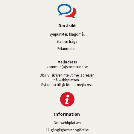
Din åsikt
Synpunkter, klagomål
Ställ en fråga
Felanmälan
Mejladress
kommun(a)stromsund.se
Obs! Vi skriver inte ut mejladresser 
på webbplatsen. 
Byt ut (a) till @ för att mejla oss.
Information
Om webbplatsen
Tillgänglig­hets­redo­görelse