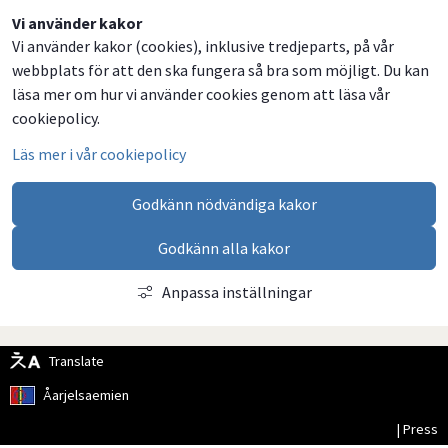
Dela
Dela
Dela
Dela
Vi använder kakor
Vi använder kakor (cookies), inklusive tredjeparts, på vår
på
på
på
via
webbplats för att den ska fungera så bra som möjligt. Du kan
Facebook
Twitter
LinkedIn
email
läsa mer om hur vi använder cookies genom att läsa vår
cookiepolicy.
Läs mer i vår cookiepolicy
Godkänn nödvändiga kakor
Godkänn alla kakor
Anpassa inställningar
Translate
Åarjelsaemien
| Press