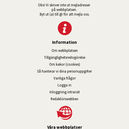
Obs! Vi skriver inte ut mejladresser 
på webbplatsen. 
Byt ut (a) till @ för att mejla oss.
Information
Om webbplatsen
Tillgänglig­hets­redo­görelse
Om kakor (cookies)
Så hanterar vi dina personuppgifter
Vanliga frågor
Logga in
Öppnas i nytt fönster.
Inloggning intranät
Redaktörswebben
Våra webbplatser