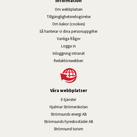
Information
Om webbplatsen
Tillgänglig­hets­redo­görelse
Om kakor (cookies)
Så hanterar vi dina personuppgifter
Vanliga frågor
Logga in
Öppnas i nytt fönster.
Inloggning intranät
Redaktörswebben
Våra webbplatser
Länk till annan webbplats, öppnas i n
E-tjänster
Länk till annan webbplats, öpp
Hjalmar Strömerskolan
Länk till annan webbplats, öppn
Strömsunds energi AB
Länk till annan webbplats, 
Strömsunds hyresbostäder AB
Öppnas i nytt fönster.
Strömsund turism