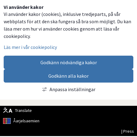
Dela
Dela
Dela
Dela
Vi använder kakor
Vi använder kakor (cookies), inklusive tredjeparts, på vår
på
på
på
via
webbplats för att den ska fungera så bra som möjligt. Du kan
Facebook
Twitter
LinkedIn
email
läsa mer om hur vi använder cookies genom att läsa vår
cookiepolicy.
Läs mer i vår cookiepolicy
Godkänn nödvändiga kakor
Godkänn alla kakor
Anpassa inställningar
Translate
Åarjelsaemien
| Press