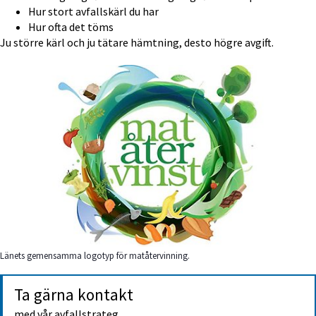
Hur stort avfallskärl du har
Hur ofta det töms
Ju större kärl och ju tätare hämtning, desto högre avgift.
Länets gemensamma logotyp för matåtervinning.
Ta gärna kontakt
med vår avfallstrateg.