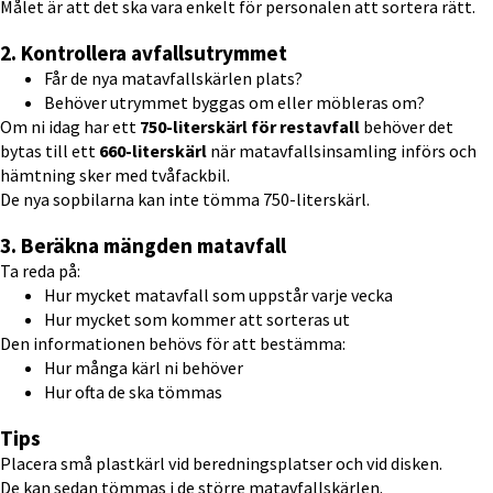
Målet är att det ska vara enkelt för personalen att sortera rätt.
2. Kontrollera avfallsutrymmet
Får de nya matavfallskärlen plats?
Behöver utrymmet byggas om eller möbleras om?
Om ni idag har ett 
750-literskärl för restavfall
 behöver det 
bytas till ett 
660-literskärl
 när matavfallsinsamling införs och 
hämtning sker med tvåfackbil.
De nya sopbilarna kan inte tömma 750-literskärl.
3. Beräkna mängden matavfall
Ta reda på:
Hur mycket matavfall som uppstår varje vecka
Hur mycket som kommer att sorteras ut
Den informationen behövs för att bestämma:
Hur många kärl ni behöver
Hur ofta de ska tömmas
Tips
Placera små plastkärl vid beredningsplatser och vid disken.
De kan sedan tömmas i de större matavfallskärlen.