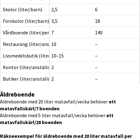
Skolor (liter/barn)
2,5
6
Förskolor (liter/barn)
3,5
18
Vårdboende (liter/person)
7
140
Restaurang (liter/anställd)
10
–
Livsmedelsbutik (liter/anställd)
10–15
–
Kontor (liter/anställd)
2
–
Butiker (liter/anställd)
2
–
Äldreboende
Äldreboende med 20 liter matavfall/vecka behöver 
ett 
matavfallskärl/7 boenden
.
Äldreboende med 5 liter matavfall/vecka behöver 
ett 
matavfallskärl/28 boenden
.
Räkneexempel för äldreboende med 20 liter matavfall per 