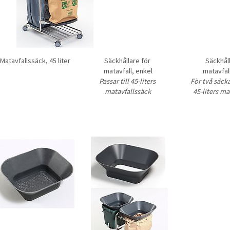
Matavfallssäck, 45 liter
Säckhållare för 
Säckhåll
matavfall, enkel
matavfal
Passar till 45-liters 
För två säckar
matavfallssäck
45-liters 
mat
Förstora bilden
Förstora bilden
Förstora bilden