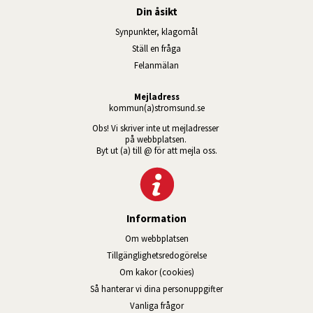
Din åsikt
Synpunkter, klagomål
Ställ en fråga
Felanmälan
Mejladress
kommun(a)stromsund.se
Obs! Vi skriver inte ut mejladresser 
på webbplatsen. 
Byt ut (a) till @ för att mejla oss.
Information
Om webbplatsen
Tillgänglig­hets­redo­görelse
Om kakor (cookies)
Så hanterar vi dina personuppgifter
Vanliga frågor