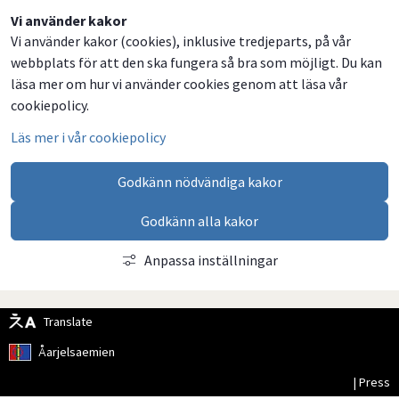
Dela
Dela
Dela
Dela
Vi använder kakor
Vi använder kakor (cookies), inklusive tredjeparts, på vår
på
på
på
via
webbplats för att den ska fungera så bra som möjligt. Du kan
Facebook
Twitter
LinkedIn
email
läsa mer om hur vi använder cookies genom att läsa vår
cookiepolicy.
Läs mer i vår cookiepolicy
Godkänn nödvändiga kakor
Godkänn alla kakor
Anpassa inställningar
Translate
Åarjelsaemien
| Press