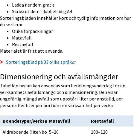
Ladda ner dem gratis
Skriva ut dem i dubbelsidig A4
Sorteringsbladen innehåller kort och tydlig information om hur 
du sorterar:
Olika förpackningar
Matavfall
Restavfall
Materialet är fritt att använda.
Länk till annan webbplats, ö
Sorteringsblad på 33 olika språk
Dimensionering och avfallsmängder
Tabellen nedan kan användas som beräkningsunderlag för en 
verksamhets avfallsmängd och dimensionering. Den visar 
ungefärlig mängd avfall som uppstår i liter per anställd, per 
person eller liter per portion i en verksamhet per vecka.
Tabell dimensionering och avfall
Boendetyper/verksamheter
Matavfall
Restavfall
Äldreboende (liter/boende)
5–20
100–120