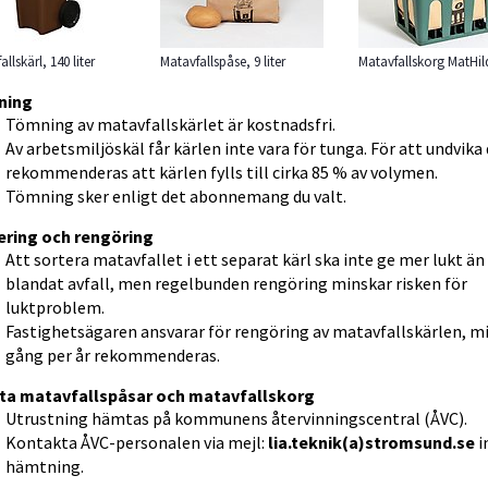
llskärl, 140 liter
Matavfallspåse, 9 liter
Matavfallskorg MatHil
ning
Tömning av matavfallskärlet är kostnadsfri.
Av arbetsmiljöskäl får kärlen inte vara för tunga. För att undvika 
rekommenderas att kärlen fylls till cirka 85 % av volymen.
Tömning sker enligt det abonnemang du valt.
ering och rengöring
Att sortera matavfallet i ett separat kärl ska inte ge mer lukt än 
blandat avfall, men regelbunden rengöring minskar risken för 
luktproblem.
Fastighetsägaren ansvarar för rengöring av matavfallskärlen, mi
gång per år rekommenderas.
a matavfallspåsar och matavfallskorg
Utrustning hämtas på kommunens återvinningscentral (ÅVC).
Kontakta ÅVC-personalen via mejl: 
lia.teknik(a)stromsund.se
 i
hämtning.