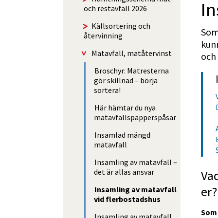
In
och restavfall 2026
Käll­sorte­ring och
Som 
återvinning
kunn
Matavfall, matåtervinst
och 
Broschyr: Matresterna
gör skillnad – börja
sortera!
Här hämtar du nya
matavfallspapperspåsar
Insamlad mängd
matavfall
Insamling av matavfall –
det är allas ansvar
Vad
er?
Insamling av matavfall
vid flerbostadshus
Som 
Insamling av matavfall