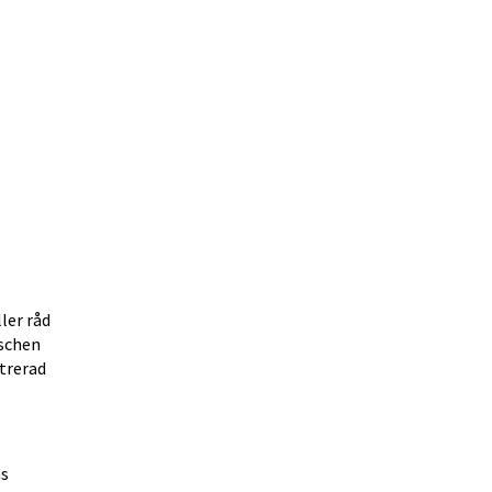
er råd 
schen 
trerad 
s 