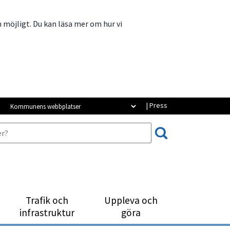
m möjligt. Du kan läsa mer om hur vi
Kommunens webbplatser
| Press
Trafik och
Uppleva och
infrastruktur
göra