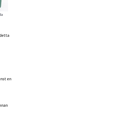
da
detta 
nst en 
nnan 