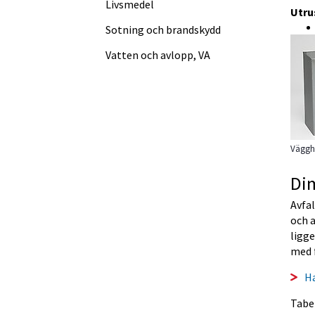
Livsmedel
Utru
Sotning och brandskydd
Vatten och avlopp, VA
Vägghå
Di
Avfal
och a
ligge
med f
H
Tabe