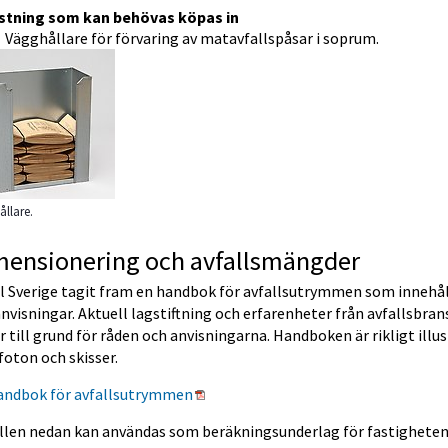
stning som kan behövas köpas in
Vägghållare för förvaring av matavfallspåsar i soprum.
Förstora bilden
llare.
mensionering och avfallsmängder
l Sverige tagit fram en handbok för avfallsutrymmen som innehåll
nvisningar. Aktuell lagstiftning och erfarenheter från avfallsbran
r till grund för råden och anvisningarna. Handboken är rikligt illus
oton och skisser.
Pdf, 10 MB, öppnas i nytt fönster.
andbok för avfallsutrymmen
llen nedan kan användas som beräkningsunderlag för fastigheten