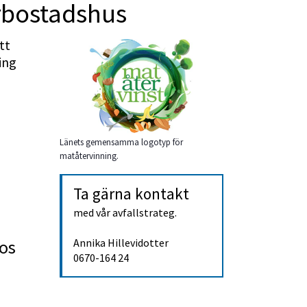
erbostadshus
t 
ng 
Länets gemensamma logotyp för
matåtervinning.
Ta gärna kontakt
med vår avfallstrateg.
os 
Annika Hillevidotter
0670-164 24