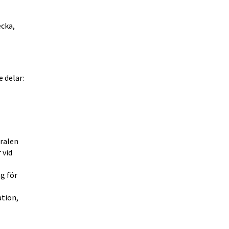
cka, 
 och består av tre delar: 
ralen 
vid 
 för 
tion, 