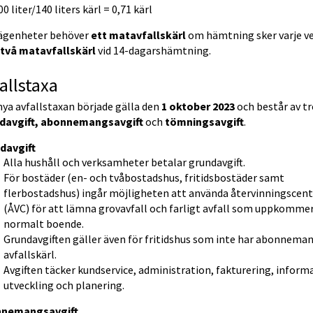
00 liter/140 liters kärl = 0,71 kärl
lägenheter behöver 
ett 
matavfallskärl
 om hämtning sker varje ve
två 
matavfallskärl
 vid 14-dagarshämtning.
allstaxa
ya avfallstaxan började gälla den 
1 oktober 2023
davgift, abonnemangsavgift
 och 
tömningsavgift
.
davgift
Alla hushåll och verksamheter betalar grundavgift.
För bostäder (en- och tvåbostadshus, fritidsbostäder samt 
flerbostadshus) ingår möjligheten att använda återvinningscent
(ÅVC) för att lämna grovavfall och farligt avfall som uppkommer 
normalt boende.
Grundavgiften gäller även för fritidshus som inte har abonnemang
avfallskärl.
Avgiften täcker kundservice, administration, fakturering, informa
utveckling och planering.
nemangsavgift