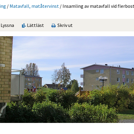
ing
/
Matavfall, matåtervinst
/
Insamling av matavfall vid flerbos
Lyssna
Lättläst
Skriv ut