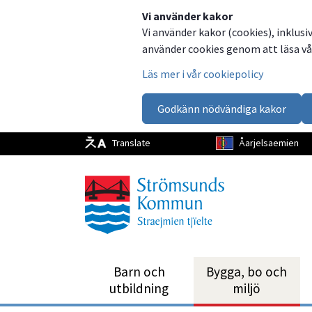
Dela
Dela
Dela
Dela
Vi använder kakor
Vi använder kakor (cookies), inklusi
på
på
på
via
använder cookies genom att läsa vår
Facebook
Twitter
LinkedIn
email
Läs mer i vår cookiepolicy
Godkänn nödvändiga kakor
Translate
Åarjelsaemien
Barn och
Bygga, bo och
utbild­ning
miljö