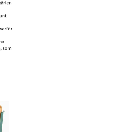
ärlen 
unt 
arför 
na.
, som 
Förstora bilden