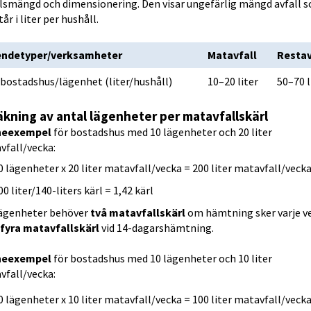
llsmängd och dimensionering. Den visar ungefärlig mängd avfall s
år i liter per hushåll.
ell dimensionering och avfallsmängder
ndetyper/verksamheter
Matavfall
Restav
rbostadshus/lägenhet (liter/hushåll)
10–20 liter
50–70 l
äkning av antal lägenheter per matavfallskärl
neexempel
 för bostadshus med 10 lägenheter och 20 liter 
vfall/vecka:
0 lägenheter x 20 liter matavfall/vecka = 200 liter matavfall/veck
00 liter/140-liters kärl = 1,42 kärl
lägenheter behöver 
två 
matavfallskärl
 om hämtning sker varje ve
fyra 
matavfallskärl
 vid 14-dagarshämtning.
neexempel
 för bostadshus med 10 lägenheter och 10 liter 
vfall/vecka:
0 lägenheter x 10 liter matavfall/vecka = 100 liter matavfall/veck