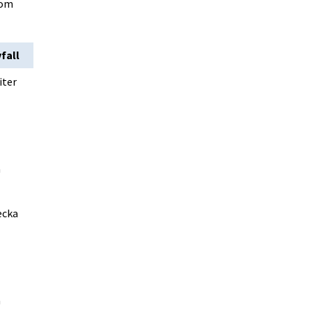
om 
fall
iter
a
cka 
a