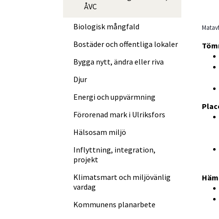
ÅVC
Biologisk mångfald
Matavfa
Bostäder och offentliga lokaler
Töm
Bygga nytt, ändra eller riva
Djur
Energi och uppvärmning
Plac
Förorenad mark i Ulriksfors
Hälsosam miljö
Inflyttning, integration,
projekt
Klimatsmart och miljövänlig
Hämt
vardag
Kommunens planarbete