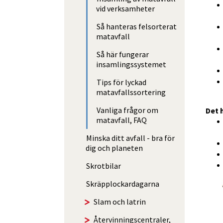
vid verksamheter
Så hanteras felsorterat
matavfall
Så här fungerar
insamlingssystemet
Tips för lyckad
matavfallssortering
Vanliga frågor om
Det 
matavfall, FAQ
Minska ditt avfall - bra för
dig och planeten
Skrotbilar
Skräp­­plockar­­dagarna
Slam och latrin
Åter­vin­nings­centraler,