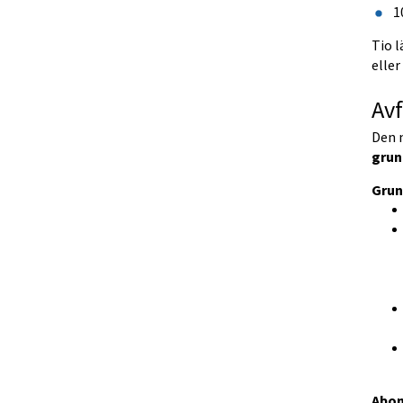
1
Tio 
eller 
Avf
Den n
grun
Grun
Abon