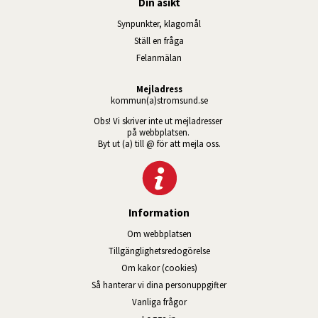
Din åsikt
Synpunkter, klagomål
Ställ en fråga
Felanmälan
Mejladress
kommun(a)stromsund.se
Obs! Vi skriver inte ut mejladresser 
på webbplatsen. 
Byt ut (a) till @ för att mejla oss.
Information
Om webbplatsen
Tillgänglig­hets­redo­görelse
Om kakor (cookies)
Så hanterar vi dina personuppgifter
Vanliga frågor