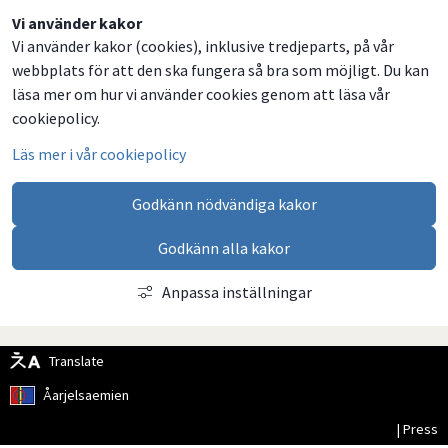
Dela
Dela
Dela
Dela
Vi använder kakor
Vi använder kakor (cookies), inklusive tredjeparts, på vår
på
på
på
via
webbplats för att den ska fungera så bra som möjligt. Du kan
Facebook
Twitter
LinkedIn
email
läsa mer om hur vi använder cookies genom att läsa vår
cookiepolicy.
Läs mer i vår cookiepolicy
Godkänn nödvändiga kakor
Godkänn alla kakor
Anpassa inställningar
Translate
Åarjelsaemien
| Press