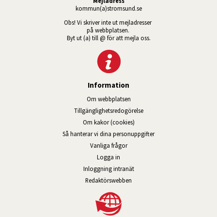
Mejladress
kommun(a)stromsund.se
Obs! Vi skriver inte ut mejladresser 
på webbplatsen. 
Byt ut (a) till @ för att mejla oss.
Information
Om webbplatsen
Tillgänglig­hets­redo­görelse
Om kakor (cookies)
Så hanterar vi dina personuppgifter
Vanliga frågor
Logga in
Öppnas i nytt fönster.
Inloggning intranät
Redaktörswebben