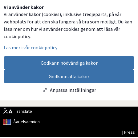
Dela
Dela
Dela
Dela
Vi använder kakor
Vi använder kakor (cookies), inklusive tredjeparts, på vår
på
på
på
via
webbplats för att den ska fungera så bra som möjligt. Du kan
Facebook
Twitter
LinkedIn
email
läsa mer om hur vi använder cookies genom att läsa vår
cookiepolicy.
Läs mer i vår cookiepolicy
Godkänn nödvändiga kakor
Godkänn alla kakor
Anpassa inställningar
Translate
Åarjelsaemien
| Press