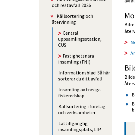
avfal
och restavfall 2026
Mo
Käll­sorte­ring och
återvinning
Bilr
återv
Central
uppsamlingsstation,
Me
CUS
An
Fastighetsnära
insamling (FNI)
Bil
Informationsblad: Så här
Bild
sorterar du ditt avfall
återv
Insamling av trasiga
B
fiskeredskap
B
Källsortering i företag
b
och verksamheter
Lättillgänglig
insamlingsplats, LIP