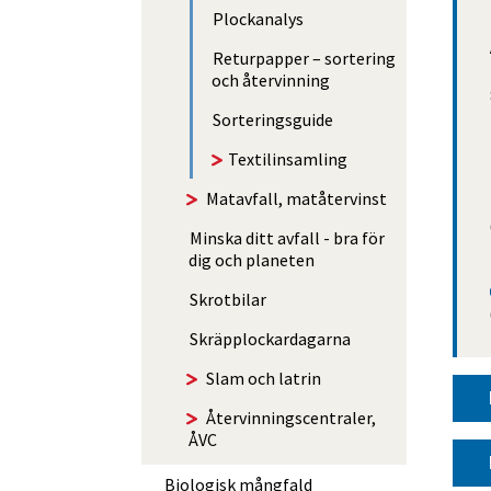
Plockanalys
Returpapper – sortering
och återvinning
Sorterings­guide
Textilinsamling
Matavfall, matåtervinst
Minska ditt avfall - bra för
dig och planeten
Skrotbilar
Skräp­­plockar­­dagarna
Slam och latrin
Åter­vin­nings­centraler,
ÅVC
Biologisk mångfald