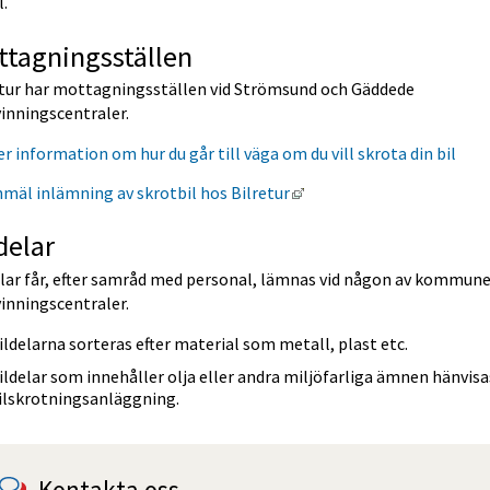
l.
ttagningsställen
etur har mottagningsställen vid Strömsund och Gäddede 
inningscentraler.
r information om hur du går till väga om du vill skrota din bil 
Länk till annan webbplats
mäl inlämning av skrotbil hos Bilretur
delar
elar får, efter samråd med personal, lämnas vid någon av kommune
inningscentraler.
ildelarna sorteras efter material som metall, plast etc.
ildelar som innehåller olja eller andra miljöfarliga ämnen hänvisas 
ilskrotningsanläggning.
Kontakta oss