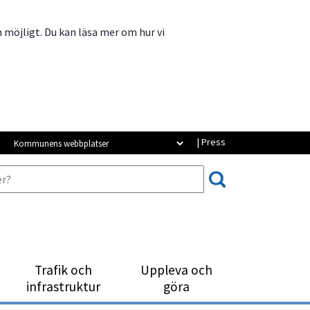
m möjligt. Du kan läsa mer om hur vi
Kommunens webbplatser
| Press
Trafik och
Uppleva och
infrastruktur
göra