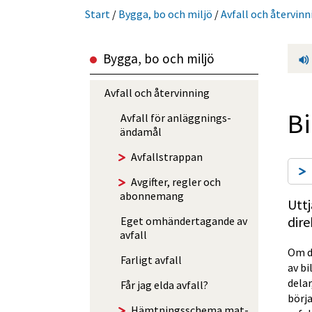
Start
/
Bygga, bo och miljö
/
Avfall och återvinn
Bygga, bo och miljö
Avfall och återvinning
Bi
Avfall för anlägg­nings­
ändamål
Avfalls­trappan
Avgifter, regler och
abonnemang
Uttj
dire
Eget omhänder­tagande av
avfall
Om di
Farligt avfall
av b
delar
Får jag elda avfall?
börja
Hämtningsschema mat-