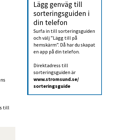
Lägg genväg till 
sorterings­guiden i 
din telefon
Surfa in till sorteringsguiden 
och välj ”Lägg till på 
hemskärm”. Då har du skapat 
en app på din telefon.
, öppnas i nytt fönster.
Direktadress till 
sorteringsguiden är 
www.stromsund.se/
ns 
sorteringsguide
till 