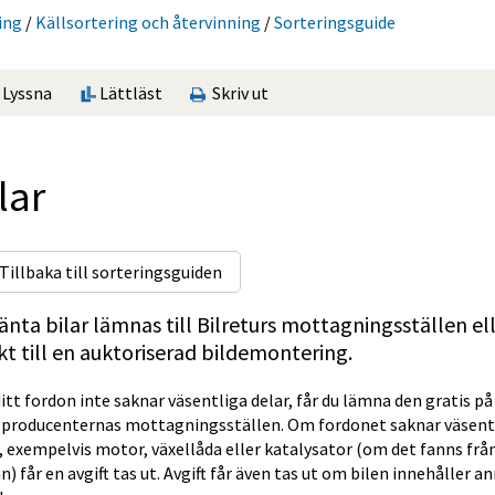
ing
/
Käll­sorte­ring och återvinning
/
Sorterings­guide
Lyssna
Lättläst
Skriv ut
lar
Tillbaka till sorteringsguiden
änta bilar lämnas till Bilreturs mottagningsställen ell
kt till en auktoriserad bildemontering.
tt fordon inte saknar väsentliga delar, får du lämna den gratis på
ilproducenternas mottagningsställen. Om fordonet saknar väsentl
, exempelvis motor, växellåda eller katalysator (om det fanns från
n) får en avgift tas ut. Avgift får även tas ut om bilen innehåller an