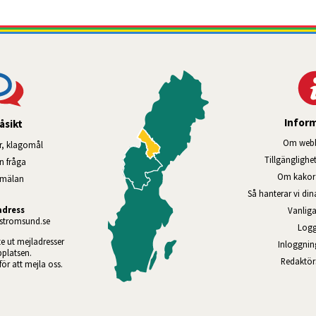
Infor
åsikt
Om webb
r, klagomål
Tillgänglig­he
en fråga
Om kakor 
nmälan
Så hanterar vi di
adress
Vanliga
tromsund.se
Logg
te ut mejladresser 
Inloggnin
platsen. 
Redaktö
 för att mejla oss.