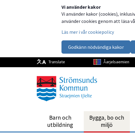
Dela
Dela
Dela
Dela
Vi använder kakor
Vi använder kakor (cookies), inklusi
på
på
på
via
använder cookies genom att läsa vår
Facebook
Twitter
LinkedIn
email
Läs mer i vår cookiepolicy
Godkänn nödvändiga kakor
Translate
Åarjelsaemien
Barn och
Bygga, bo och
utbild­ning
miljö