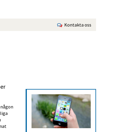
Kontakta oss
er 
 någon 
iga 
 
nat 