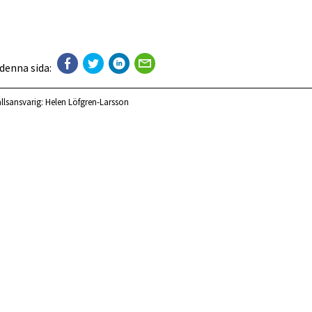
 denna sida:
llsansvarig:
Helen Löfgren-Larsson