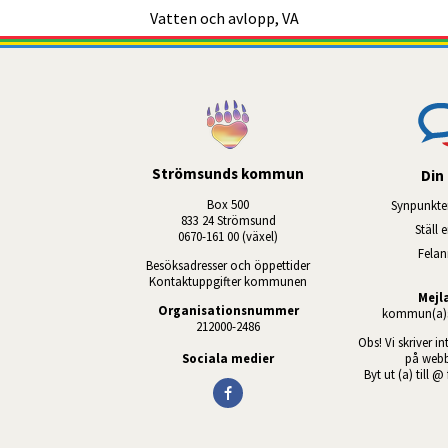
Vatten och avlopp, VA
Strömsunds kommun
Din 
Box 500
Synpunkte
833 24 Strömsund
Ställ 
0670-161 00 (växel)
Fela
Besöksadresser och öppettider
Kontaktuppgifter kommunen
Mejl
Organisationsnummer
kommun(a)s
212000-2486
Obs! Vi skriver in
Sociala medier
på webb
Byt ut (a) till @