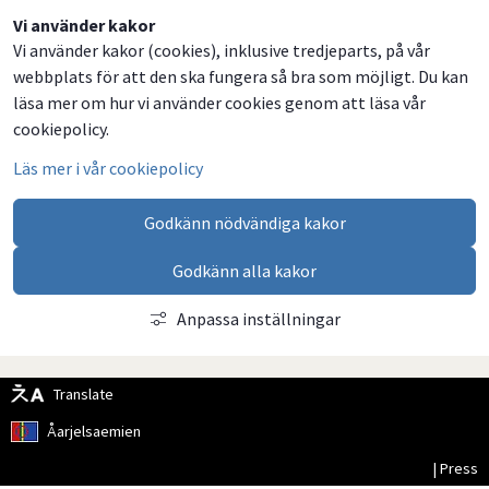
Dela
Dela
Dela
Dela
Vi använder kakor
Vi använder kakor (cookies), inklusive tredjeparts, på vår
på
på
på
via
webbplats för att den ska fungera så bra som möjligt. Du kan
Facebook
Twitter
LinkedIn
email
läsa mer om hur vi använder cookies genom att läsa vår
cookiepolicy.
Läs mer i vår cookiepolicy
Godkänn nödvändiga kakor
Godkänn alla kakor
Anpassa inställningar
Translate
Åarjelsaemien
| Press