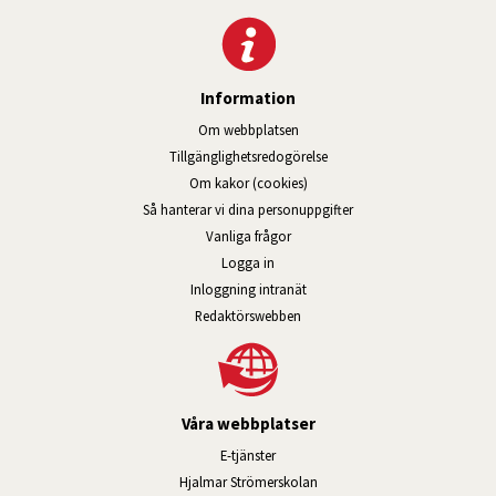
Information
Om webbplatsen
Tillgänglig­hets­redo­görelse
Om kakor (cookies)
Så hanterar vi dina personuppgifter
Vanliga frågor
Logga in
Öppnas i nytt fönster.
Inloggning intranät
Redaktörswebben
Våra webbplatser
Länk till annan webbplats, öppnas i n
E-tjänster
Länk till annan webbplats, öpp
Hjalmar Strömerskolan