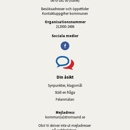
0670-161 00 (växel)
Besöksadresser och öppettider
Kontaktuppgifter kommunen
Organisationsnummer
212000-2486
Sociala medier
Din åsikt
Synpunkter, klagomål
Ställ en fråga
Felanmälan
Mejladress
kommun(a)stromsund.se
Obs! Vi skriver inte ut mejladresser 
på webbplatsen. 