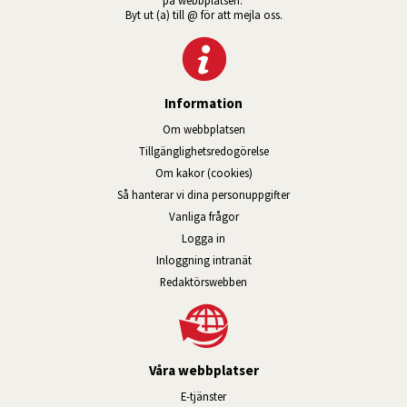
Byt ut (a) till @ för att mejla oss.
Information
Om webbplatsen
Tillgänglig­hets­redo­görelse
Om kakor (cookies)
Så hanterar vi dina personuppgifter
Vanliga frågor
Logga in
Öppnas i nytt fönster.
Inloggning intranät
Redaktörswebben
Våra webbplatser
Länk till annan webbplats, öppnas i n
E-tjänster