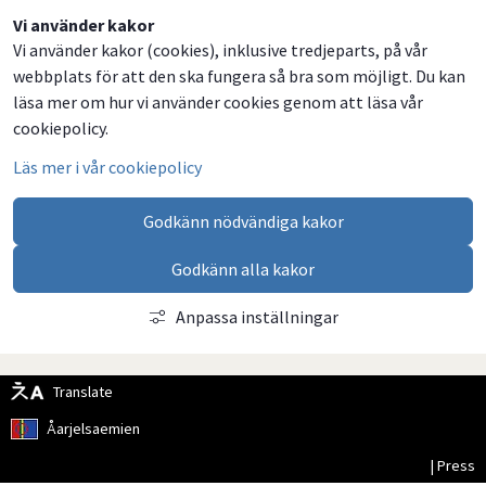
Dela
Dela
Dela
Dela
Vi använder kakor
Vi använder kakor (cookies), inklusive tredjeparts, på vår
på
på
på
via
webbplats för att den ska fungera så bra som möjligt. Du kan
Facebook
Twitter
LinkedIn
email
läsa mer om hur vi använder cookies genom att läsa vår
cookiepolicy.
Läs mer i vår cookiepolicy
Godkänn nödvändiga kakor
Godkänn alla kakor
Anpassa inställningar
Translate
Åarjelsaemien
| Press