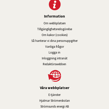
Information
Om webbplatsen
Tillgänglig­hets­redo­görelse
Om kakor (cookies)
Så hanterar vi dina personuppgifter
Vanliga frågor
Logga in
Öppnas i nytt fönster.
Inloggning intranät
Redaktörswebben
Våra webbplatser
Länk till annan webbplats, öppnas i n
E-tjänster
Länk till annan webbplats, öpp
Hjalmar Strömerskolan
Länk till annan webbplats, öppn
Strömsunds energi AB