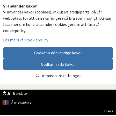
Dela
Dela
Dela
Dela
Vi använder kakor
Vi använder kakor (cookies), inklusive tredjeparts, på vår
på
på
på
via
webbplats för att den ska fungera så bra som möjligt. Du kan
Facebook
Twitter
LinkedIn
email
läsa mer om hur vi använder cookies genom att läsa vår
cookiepolicy.
Läs mer i vår cookiepolicy
Godkänn nödvändiga kakor
Godkänn alla kakor
Anpassa inställningar
Translate
Åarjelsaemien
| Press