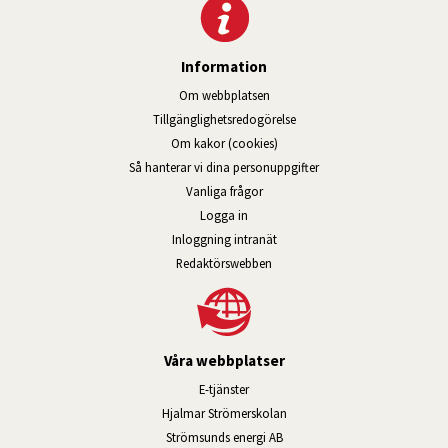
Information
Om webbplatsen
Tillgänglig­hets­redo­görelse
Om kakor (cookies)
Så hanterar vi dina personuppgifter
Vanliga frågor
Logga in
Öppnas i nytt fönster.
Inloggning intranät
Redaktörswebben
Våra webbplatser
Länk till annan webbplats, öppnas i n
E-tjänster
Länk till annan webbplats, öpp
Hjalmar Strömerskolan
Länk till annan webbplats, öppn
Strömsunds energi AB