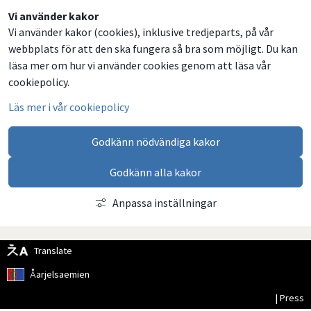
Dela
Dela
Dela
Dela
Vi använder kakor
Vi använder kakor (cookies), inklusive tredjeparts, på vår
på
på
på
via
webbplats för att den ska fungera så bra som möjligt. Du kan
Facebook
Twitter
LinkedIn
email
läsa mer om hur vi använder cookies genom att läsa vår
cookiepolicy.
Läs mer i vår cookiepolicy
Godkänn nödvändiga kakor
Godkänn alla kakor
Anpassa inställningar
Translate
Åarjelsaemien
| Press