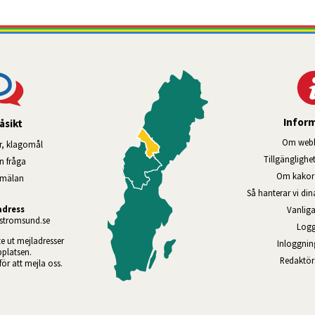
Infor
åsikt
Om webb
r, klagomål
Tillgänglig­he
en fråga
Om kakor 
nmälan
Så hanterar vi di
adress
Vanliga
tromsund.se
Logg
te ut mejladresser 
Inloggnin
platsen. 
Redaktö
 för att mejla oss.