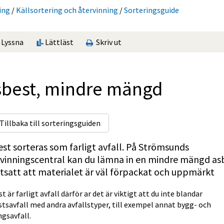
ing
/
Käll­sorte­ring och återvinning
/
Sorterings­guide
Lyssna
Lättläst
Skriv ut
sbest, mindre mängd
Tillbaka till sorteringsguiden
st sorteras som farligt avfall. På Strömsunds 
vinningscentral kan du lämna in en mindre mängd asb
tsatt att materialet är väl förpackat och uppmärkt
t är farligt avfall därför ar det är viktigt att du inte blandar 
tsavfall med andra avfallstyper, till exempel annat bygg- och 
ngsavfall.