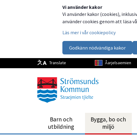
Dela
Dela
Dela
Dela
Vi använder kakor
Vi använder kakor (cookies), inklusi
på
på
på
via
använder cookies genom att läsa vår
Facebook
Twitter
LinkedIn
email
Läs mer i vår cookiepolicy
Godkänn nödvändiga kakor
Translate
Åarjelsaemien
Barn och
Bygga, bo och
utbild­ning
miljö