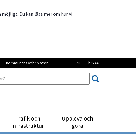
m möjligt. Du kan läsa mer om hur vi
Kommunens webbplatser
| Press
Trafik och
Uppleva och
infrastruktur
göra