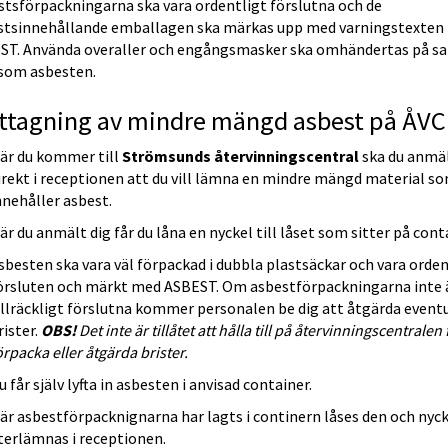
tsförpackningarna ska vara ordentligt förslutna och de 
stsinnehållande emballagen ska märkas upp med varningstexten 
ST. Använda overaller och engångsmasker ska omhändertas på s
 som asbesten.
ttagning av mindre mängd asbest på ÅVC
är du kommer till 
Strömsunds återvinningscentral
 ska du anmäl
irekt i receptionen att du vill lämna en mindre mängd material so
nnehåller asbest.
är du anmält dig får du låna en nyckel till låset som sitter på cont
sbesten ska vara väl förpackad i dubbla plastsäckar och vara ordent
örsluten och märkt med ASBEST. Om asbestförpackningarna inte ä
illräckligt förslutna kommer personalen be dig att åtgärda eventu
rister. 
OBS!
 Det inte är tillåtet att hålla till på återvinningscentralen f
örpacka eller åtgärda brister.
u får själv lyfta in asbesten i anvisad container.
är asbestförpacknignarna har lagts i continern låses den och nyck
terlämnas i receptionen.