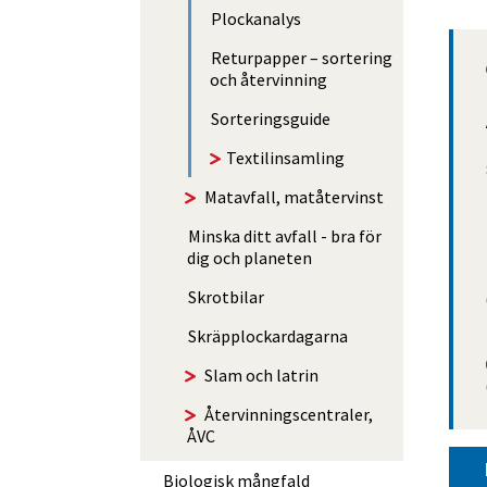
Plockanalys
Returpapper – sortering
och återvinning
Sorterings­guide
Textilinsamling
Matavfall, matåtervinst
Minska ditt avfall - bra för
dig och planeten
Skrotbilar
Skräp­­plockar­­dagarna
Slam och latrin
Åter­vin­nings­centraler,
ÅVC
Biologisk mångfald