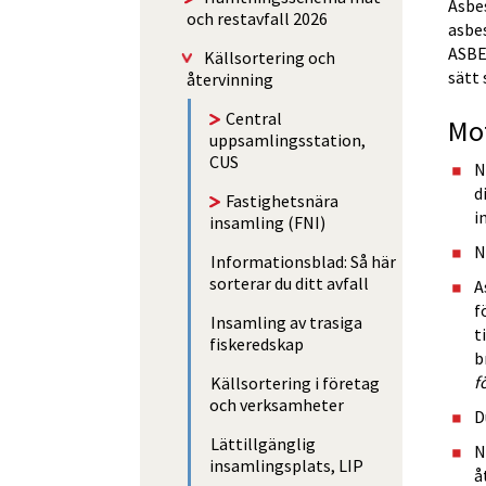
Asbes
och restavfall 2026
asbe
ASBE
Käll­sorte­ring och
sätt
återvinning
Central
Mo
uppsamlingsstation,
CUS
N
d
Fastighetsnära
i
insamling (FNI)
N
Informationsblad: Så här
sorterar du ditt avfall
A
f
Insamling av trasiga
t
fiskeredskap
b
f
Källsortering i företag
och verksamheter
D
Lättillgänglig
N
insamlingsplats, LIP
å