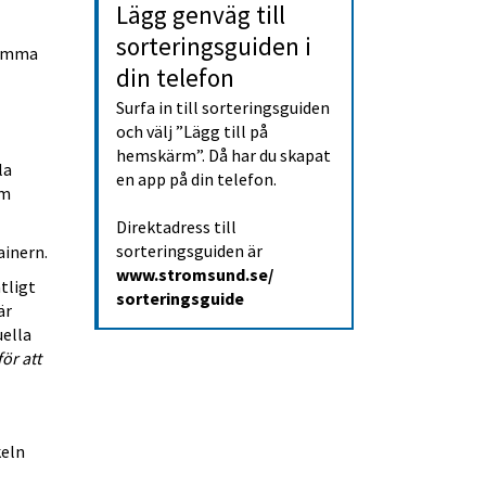
Lägg genväg till 
sorterings­guiden i 
amma 
din telefon
Surfa in till sorteringsguiden 
och välj ”Lägg till på 
hemskärm”. Då har du skapat 
a 
en app på din telefon.
m 
Direktadress till 
sorteringsguiden är 
ainern.
www.stromsund.se/
ligt 
sorteringsguide
r 
ella 
ör att 
eln 