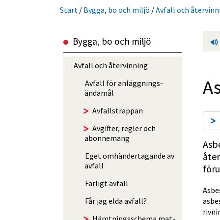
Start
/
Bygga, bo och miljö
/
Avfall och återvinn
Bygga, bo och miljö
Avfall och återvinning
A
Avfall för anlägg­nings­
ändamål
Avfalls­trappan
Avgifter, regler och
abonnemang
Asbe
åter
Eget omhänder­tagande av
avfall
föru
Farligt avfall
Asbes
asbes
Får jag elda avfall?
rivni
Hämtningsschema mat-