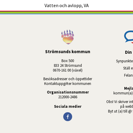
Vatten och avlopp, VA
Strömsunds kommun
Din 
Box 500
Synpunkte
833 24 Strömsund
Ställ 
0670-161 00 (växel)
Fela
Besöksadresser och öppettider
Kontaktuppgifter kommunen
Mejl
Organisationsnummer
kommun(a)s
212000-2486
Obs! Vi skriver in
Sociala medier
på webb
Byt ut (a) till @