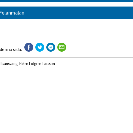
Felanmälan
 denna sida:
llsansvarig:
Helen Löfgren-Larsson