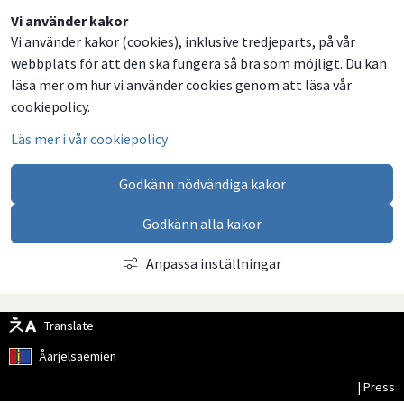
Dela
Dela
Dela
Dela
Vi använder kakor
Vi använder kakor (cookies), inklusive tredjeparts, på vår
på
på
på
via
webbplats för att den ska fungera så bra som möjligt. Du kan
Facebook
Twitter
LinkedIn
email
läsa mer om hur vi använder cookies genom att läsa vår
cookiepolicy.
Läs mer i vår cookiepolicy
Godkänn nödvändiga kakor
Godkänn alla kakor
Anpassa inställningar
Translate
Åarjelsaemien
| Press