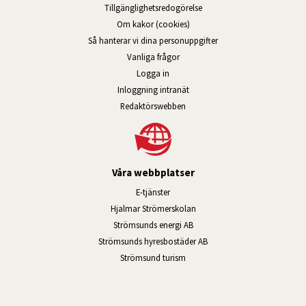
Tillgänglig­hets­redo­görelse
Om kakor (cookies)
Så hanterar vi dina personuppgifter
Vanliga frågor
Logga in
Öppnas i nytt fönster.
Inloggning intranät
Redaktörswebben
Våra webbplatser
Länk till annan webbplats, öppnas i n
E-tjänster
Länk till annan webbplats, öpp
Hjalmar Strömerskolan
Länk till annan webbplats, öppn
Strömsunds energi AB
Länk till annan webbplats, 
Strömsunds hyresbostäder AB
Öppnas i nytt fönster.
Strömsund turism