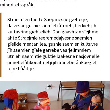
minoritetsspråk.
Straejmien tjïelte Saepmesne gællesje, 
dajvesne gusnie saemieh årroeh, berkieh jïh 
kultuvrine gïehtelieh. Dan gaavhtan sïejhme 
ahte Straejmie reeremedajvesne saemien 
gïelide meatan lea, gusnie saemien kultuvre 
jïh saemien gïele garrebe vaarjelimmiem 
utnieh naemhtie guktie laakesne nasjovnelle 
unnebelåhkoealmetji jïh unnebelåhkoegïeli 
bïjre tjåådtje.