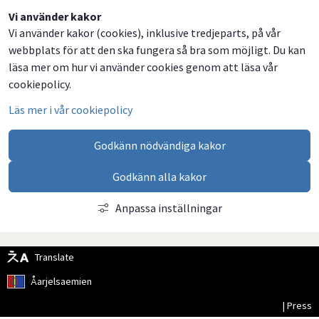
Dela
Dela
Dela
Dela
Vi använder kakor
Vi använder kakor (cookies), inklusive tredjeparts, på vår
på
på
på
via
webbplats för att den ska fungera så bra som möjligt. Du kan
Facebook
Twitter
LinkedIn
email
läsa mer om hur vi använder cookies genom att läsa vår
cookiepolicy.
Läs mer i vår cookiepolicy
Godkänn nödvändiga kakor
Godkänn alla kakor
Anpassa inställningar
Translate
Åarjelsaemien
| Press