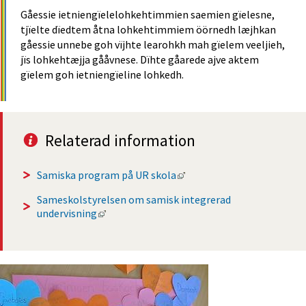
Gåessie ietniengïelelohkehtimmien saemien gïelesne, 
tjïelte dïedtem åtna lohkehtimmiem öörnedh læjhkan 
gåessie unnebe goh vïjhte learohkh mah gïelem veeljieh, 
jïs lohkehtæjja gååvnese. Dïhte gåarede ajve aktem 
gïelem goh ietniengïeline lohkedh.
Relaterad information
Länk till annan webbplats,
Samiska program på UR skola
Sameskolstyrelsen om samisk integrerad 
Länk till annan webbplats, öppnas i nytt fö
undervisning