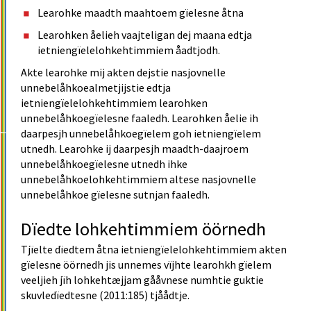
Learohke maadth maahtoem gïelesne åtna
Learohken åelieh vaajteligan dej maana edtja 
ietniengïelelohkehtimmiem åadtjodh.
Akte learohke mij akten dejstie nasjovnelle 
unnebelåhkoealmetjijstie edtja 
ietniengïelelohkehtimmiem learohken 
unnebelåhkoegïelesne faaledh. Learohken åelie ih 
daarpesjh unnebelåhkoegïelem goh ietniengïelem 
utnedh. Learohke ij daarpesjh maadth-daajroem 
unnebelåhkoegïelesne utnedh ihke 
unnebelåhkoelohkehtimmiem altese nasjovnelle 
unnebelåhkoe gïelesne sutnjan faaledh.
Dïedte lohkehtimmiem öörnedh
Tjïelte dïedtem åtna ietniengïelelohkehtimmiem akten 
gïelesne öörnedh jis unnemes vïjhte learohkh gïelem 
veeljieh jïh lohkehtæjjam gååvnese numhtie guktie 
skuvledïedtesne (2011:185) tjåådtje.