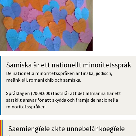
Samiska är ett nationellt minoritets­språk
De nationella minoritets­språken är finska, jiddisch, 
meänkieli, romani chib och samiska.
Språklagen (2009:600) fastslår att det allmänna har ett 
särskilt ansvar för att skydda och främja de nationella 
minoritets­språken.
Saemien­gïele akte unnebe­låhkoe­gïele 