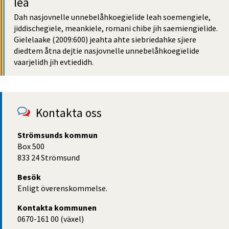
lea
Dah nasjovnelle unnebelåh­koegïelide leah soemengïele, 
jiddischegïele, meankiele, romani chibe jïh saemiengïelide. 
Gïelelaake (2009:600) jeahta ahte siebriedahke sjïere 
dïedtem åtna dejtie nasjovnelle unnebelåh­koegïelide 
vaarjelidh jïh evtiedidh.
Kontakta oss
Strömsunds kommun
Box 500
833 24 Strömsund
Besök
Enligt överenskommelse.
Kontakta kommunen
0670-161 00 (växel)