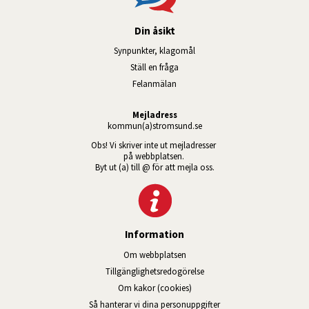
Din åsikt
Synpunkter, klagomål
Ställ en fråga
Felanmälan
Mejladress
kommun(a)stromsund.se
Obs! Vi skriver inte ut mejladresser 
på webbplatsen. 
Byt ut (a) till @ för att mejla oss.
Information
Om webbplatsen
Tillgänglig­hets­redo­görelse
Om kakor (cookies)
Så hanterar vi dina personuppgifter