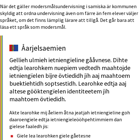
När det gäller modersmålsundervisning i samiska är kommunen 
skyldig att ordna undervisning även om färre än fem elever väljer 
språket, om det finns lämplig lärare att tillgå. Det går bara att 
läsa ett språk som modersmål. 
Åarjel­saemien
Gellieh ulmieh ietniengïeline gååvnese. Dïhte 
edtja learohkem nuepiem vedtedh maahtojde 
ietniengïelen bïjre övtiedidh jïh aaj maahtoem 
buektiehtidh soptsestidh. Learohke edtja aaj 
altese gööktengïelen identiteetem jïh 
maahtoem övtiedidh.
Akte learohke mij åeliem åtna jeatjah ietniengïeline goh 
daaroengïele edtja ietniengïeleööhpehtimmiem dan 
gïelese faaledh jis:
Gïele lea learohken gïele gåetesne