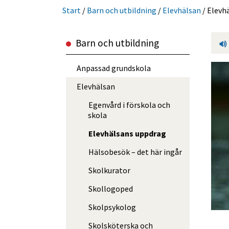
Start
/
Barn och utbild­ning
/
Elevhälsan
/
Elevh
Barn och utbild­ning
Anpassad grundskola
Elevhälsan
Egenvård i förskola och
skola
Elevhälsans uppdrag
Hälsobesök – det här ingår
Skolkurator
Skollogoped
Skolpsykolog
Skolsköterska och