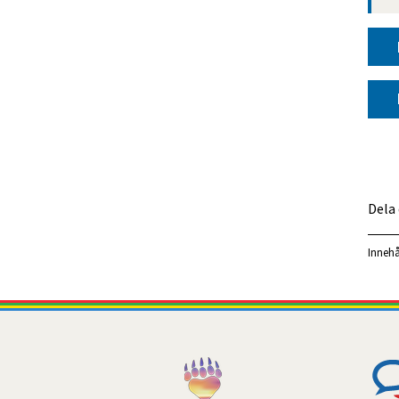
Dela
Innehå