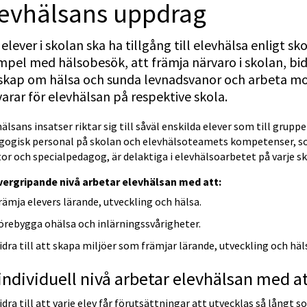
levhälsans uppdrag
 elever i skolan ska ha tillgång till elevhälsa enligt sk
pel med hälsobesök, att främja närvaro i skolan, bid
skap om hälsa och sunda levnadsvanor och arbeta mo
arar för elevhälsan på respektive skola.
älsans insatser riktar sig till såväl enskilda elever som till grupper 
gogisk personal på skolan och elevhälsoteamets kompetenser, som
or och specialpedagog, är delaktiga i elevhälsoarbetet på varje sk
vergripande nivå arbetar elevhälsan med att:
rämja elevers lärande, utveckling och hälsa.
örebygga ohälsa och inlärningssvårigheter.
idra till att skapa miljöer som främjar lärande, utveckling och häl
individuell nivå arbetar elevhälsan med at
idra till att varje elev får förutsättningar att utvecklas så långt