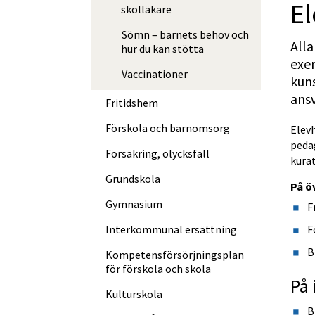
E
skolläkare
Sömn – barnets behov och
Alla
hur du kan stötta
exem
Vaccinationer
kun
ansv
Fritidshem
Förskola och barnomsorg
Elevh
peda
Försäkring, olycksfall
kurat
Grundskola
På ö
Gymnasium
F
F
Interkommunal ersättning
B
Kompetens­försörjningsplan
för förskola och skola
På 
Kulturskola
B