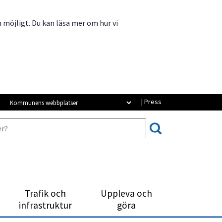
m möjligt. Du kan läsa mer om hur vi
Kommunens webbplatser
| Press
Trafik och
Uppleva och
infrastruktur
göra