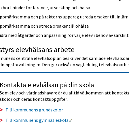
a bort hinder för lärande, utveckling och hälsa.
ppmärksamma och på rektorns uppdrag utreda orsaker till inlär
ppmärksamma och utreda orsaker till ohälsa.
idra med åtgärder och anpassning för varje elev i behov av särskilt
styrs elevhälsans arbete
unens centrala elevhälsoplan beskriver det samlade elevhälsoarb
dningsförvaltningen. Den ger också en vägledning i elevhälsoarbe
Kontakta elevhälsan på din skola
Som elev och vårdnadshavare är du alltid välkommen att kontakta e
skolor och deras kontaktuppgifter.
Till kommunens grundskolor
Länk till annan webbplats.
Till kommunens gymnasieskola