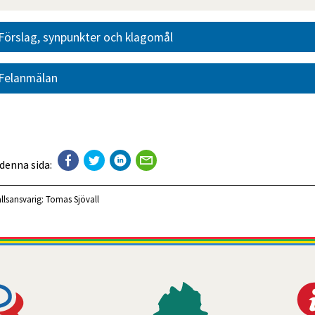
Förslag, synpunkter och klagomål
Felanmälan
 denna sida:
llsansvarig:
Tomas Sjövall