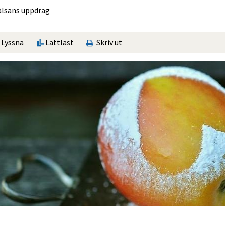
älsans uppdrag
Lyssna
Lättläst
Skriv ut