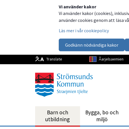
Dela
Dela
Dela
Dela
Vi använder kakor
Vi använder kakor (cookies), inklusi
på
på
på
via
använder cookies genom att läsa vår
Facebook
Twitter
LinkedIn
email
Läs mer i vår cookiepolicy
Godkänn nödvändiga kakor
Translate
Åarjelsaemien
Barn och
Bygga, bo och
utbild­ning
miljö