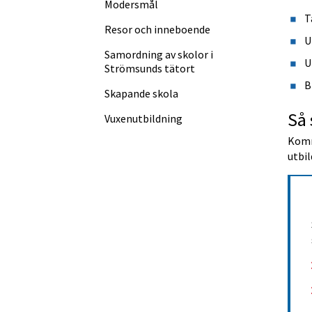
Modersmål
T
Resor och inneboende
U
Samordning av skolor i
U
Strömsunds tätort
B
Skapande skola
Så 
Vuxen­utbildning
Komm
utbil