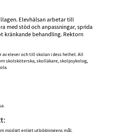
ollagen. Elevhälsan arbetar till 
ra med stöd och anpassningar, sprida 
t kränkande behandling. Rektorn 
av elever och till skolan i dess helhet. All 
 skolsköterska, skolläkare, skolpsykolog, 
ola.
sa.
t:
 som möjligt enligt utbildningens mål.