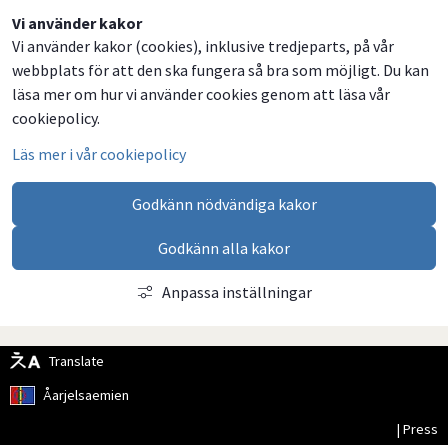
Dela
Dela
Dela
Dela
Vi använder kakor
Vi använder kakor (cookies), inklusive tredjeparts, på vår
på
på
på
via
webbplats för att den ska fungera så bra som möjligt. Du kan
Facebook
Twitter
LinkedIn
email
läsa mer om hur vi använder cookies genom att läsa vår
cookiepolicy.
Läs mer i vår cookiepolicy
Godkänn nödvändiga kakor
Godkänn alla kakor
Anpassa inställningar
Translate
Åarjelsaemien
| Press