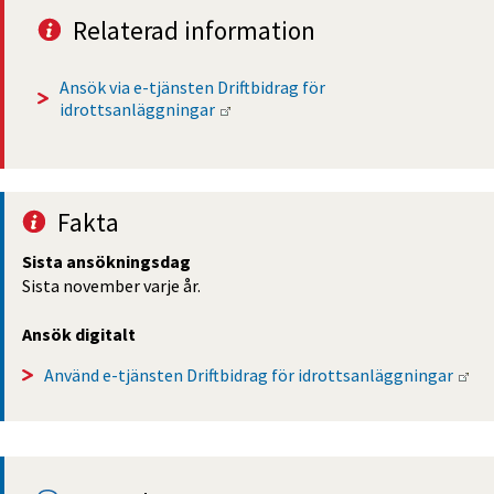
Relaterad information
Ansök via e-tjänsten Driftbidrag för 
Länk till annan webbplats.
idrottsanläggningar 
Fakta
Sista ansöknings­dag
Sista november varje år.
Ansök digitalt
Län
Använd e-tjänsten Driftbidrag för idrottsanläggningar 