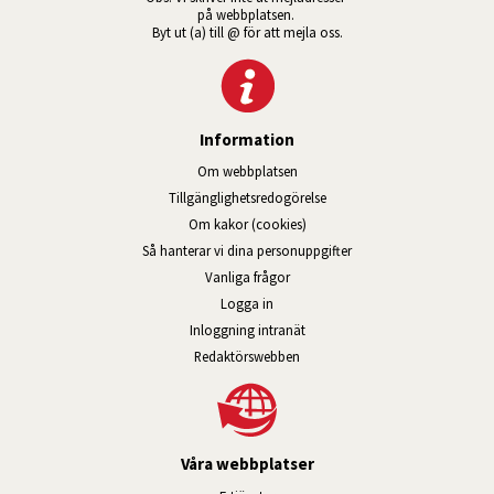
på webbplatsen. 
Byt ut (a) till @ för att mejla oss.
Information
Om webbplatsen
Tillgänglig­hets­redo­görelse
Om kakor (cookies)
Så hanterar vi dina personuppgifter
Vanliga frågor
Logga in
Öppnas i nytt fönster.
Inloggning intranät
Redaktörswebben
Våra webbplatser