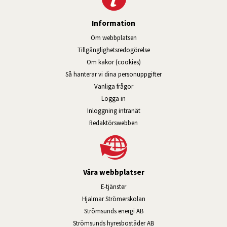
Information
Om webbplatsen
Tillgänglig­hets­redo­görelse
Om kakor (cookies)
Så hanterar vi dina personuppgifter
Vanliga frågor
Logga in
Öppnas i nytt fönster.
Inloggning intranät
Redaktörswebben
Våra webbplatser
Länk till annan webbplats, öppnas i n
E-tjänster
Länk till annan webbplats, öpp
Hjalmar Strömerskolan
Länk till annan webbplats, öppn
Strömsunds energi AB
Länk till annan webbplats, 
Strömsunds hyresbostäder AB