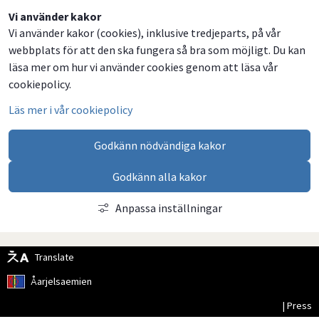
Dela
Dela
Dela
Dela
Vi använder kakor
Vi använder kakor (cookies), inklusive tredjeparts, på vår
på
på
på
via
webbplats för att den ska fungera så bra som möjligt. Du kan
Facebook
Twitter
LinkedIn
email
läsa mer om hur vi använder cookies genom att läsa vår
cookiepolicy.
Läs mer i vår cookiepolicy
Godkänn nödvändiga kakor
Godkänn alla kakor
Anpassa inställningar
Translate
Åarjelsaemien
| Press