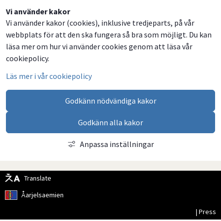
Dela
Dela
Dela
Dela
Vi använder kakor
Vi använder kakor (cookies), inklusive tredjeparts, på vår
på
på
på
via
webbplats för att den ska fungera så bra som möjligt. Du kan
Facebook
Twitter
LinkedIn
email
läsa mer om hur vi använder cookies genom att läsa vår
cookiepolicy.
Läs mer i vår cookiepolicy
Godkänn nödvändiga kakor
Godkänn alla kakor
Anpassa inställningar
Translate
Åarjelsaemien
| Press