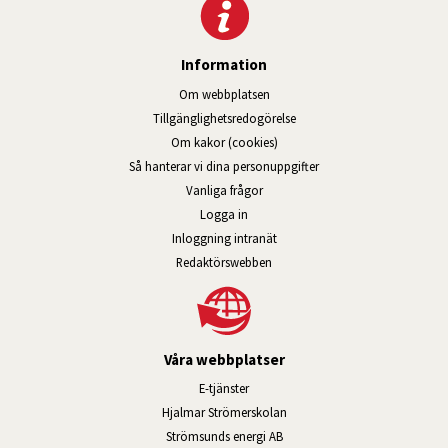
Information
Om webbplatsen
Tillgänglig­hets­redo­görelse
Om kakor (cookies)
Så hanterar vi dina personuppgifter
Vanliga frågor
Logga in
Öppnas i nytt fönster.
Inloggning intranät
Redaktörswebben
Våra webbplatser
Länk till annan webbplats, öppnas i n
E-tjänster
Länk till annan webbplats, öpp
Hjalmar Strömerskolan
Länk till annan webbplats, öppn
Strömsunds energi AB