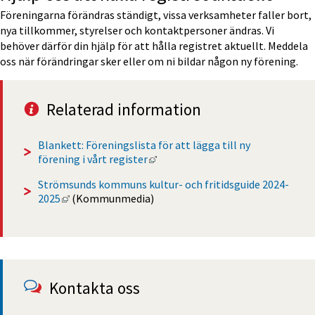
Föreningarna förändras ständigt, vissa verksamheter faller bort, 
nya tillkommer, styrelser och kontaktpersoner ändras. Vi 
behöver därför din hjälp för att hålla registret aktuellt. Meddela 
oss när förändringar sker eller om ni bildar någon ny förening.
Relaterad information
Blankett: Föreningslista för att lägga till ny 
Länk till annan webbplats, öppnas
förening i vårt register
Strömsunds kommuns kultur- och fritidsguide 2024-
Länk till annan webbplats, öppnas i nytt fönster.
2025
 (Kommunmedia)
Kontakta oss