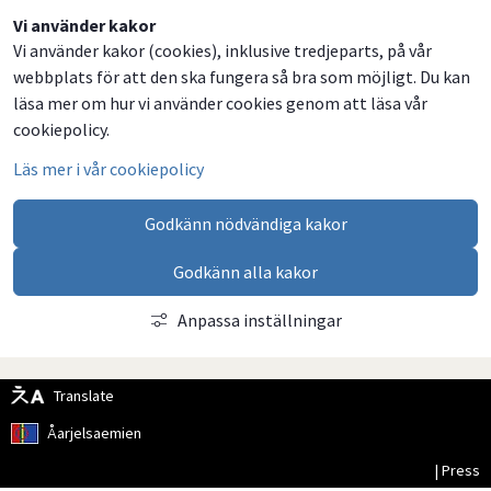
Dela
Dela
Dela
Dela
Vi använder kakor
Vi använder kakor (cookies), inklusive tredjeparts, på vår
på
på
på
via
webbplats för att den ska fungera så bra som möjligt. Du kan
Facebook
Twitter
LinkedIn
email
läsa mer om hur vi använder cookies genom att läsa vår
cookiepolicy.
Läs mer i vår cookiepolicy
Godkänn nödvändiga kakor
Godkänn alla kakor
Anpassa inställningar
Translate
Åarjelsaemien
| Press