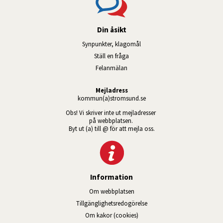
Din åsikt
Synpunkter, klagomål
Ställ en fråga
Felanmälan
Mejladress
kommun(a)stromsund.se
Obs! Vi skriver inte ut mejladresser 
på webbplatsen. 
Byt ut (a) till @ för att mejla oss.
Information
Om webbplatsen
Tillgänglig­hets­redo­görelse
Om kakor (cookies)