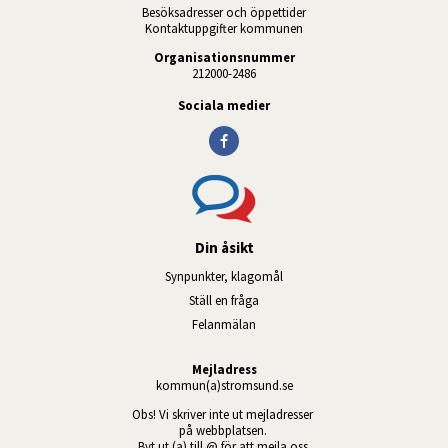
Besöksadresser och öppettider
Kontaktuppgifter kommunen
Organisationsnummer
212000-2486
Sociala medier
Din åsikt
Synpunkter, klagomål
Ställ en fråga
Felanmälan
Mejladress
kommun(a)stromsund.se
Obs! Vi skriver inte ut mejladresser 
på webbplatsen. 
Byt ut (a) till @ för att mejla oss.