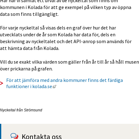
Här har vi samlat ett urval av de nyckeltal som finns om 
kommunen i Kolada för att ge exempel på vilken typ av öppna 
data som finns tillgängligt.
För varje nyckeltal så visas dels en graf över hur det har 
utvecklats under de år som Kolada har data för, dels en 
beskrivning av nyckeltalet och det API-anrop som används för 
att hämta data från Kolada.
Vill du se exakt vilka värden som gäller från år till år så håll musen 
över prickarna på grafen.
För att jämföra med andra kommuner finns det färdiga 
Länk till annan webbplats, öppnas i nyt
funktioner i kolada.se
Nyckeltal från Strömsund
Kontakta oss