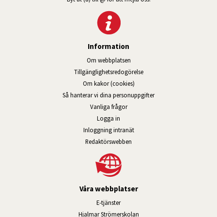
Information
Om webbplatsen
Tillgänglig­hets­redo­görelse
Om kakor (cookies)
Så hanterar vi dina personuppgifter
Vanliga frågor
Logga in
Öppnas i nytt fönster.
Inloggning intranät
Redaktörswebben
Våra webbplatser
Länk till annan webbplats, öppnas i n
E-tjänster
Länk till annan webbplats, öpp
Hjalmar Strömerskolan