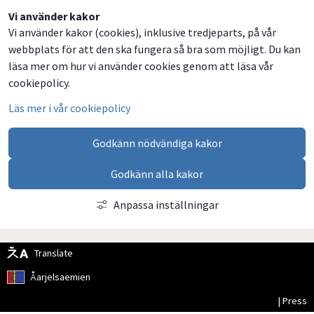
Dela
Dela
Dela
Dela
Vi använder kakor
Vi använder kakor (cookies), inklusive tredjeparts, på vår
på
på
på
via
webbplats för att den ska fungera så bra som möjligt. Du kan
Facebook
Twitter
LinkedIn
email
läsa mer om hur vi använder cookies genom att läsa vår
cookiepolicy.
Läs mer i vår cookiepolicy
Godkänn nödvändiga kakor
Godkänn alla kakor
Anpassa inställningar
Translate
Åarjelsaemien
| Press