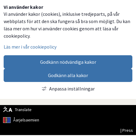
Dela
Dela
Dela
Dela
Vi använder kakor
Vi använder kakor (cookies), inklusive tredjeparts, på vår
på
på
på
via
webbplats för att den ska fungera så bra som möjligt. Du kan
Facebook
Twitter
LinkedIn
email
läsa mer om hur vi använder cookies genom att läsa vår
cookiepolicy.
Läs mer i vår cookiepolicy
Godkänn nödvändiga kakor
Godkänn alla kakor
Anpassa inställningar
Translate
Åarjelsaemien
| Press