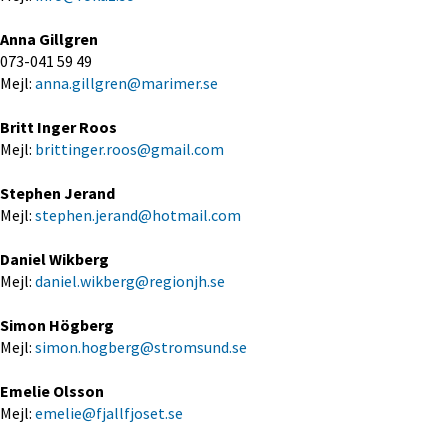
Anna Gillgren 
073-041 59 49
Mejl: 
anna.gillgren@marimer.se
Britt Inger Roos 
Mejl:
 brittinger.roos@gmail.com
Stephen Jerand
Mejl:
 stephen.jerand@hotmail.com
Daniel Wikberg
Mejl: 
daniel.wikberg@regionjh.se
Simon Högberg
Mejl: 
simon.hogberg@stromsund.se
Emelie Olsson
Mejl: 
emelie@fjallfjoset.se