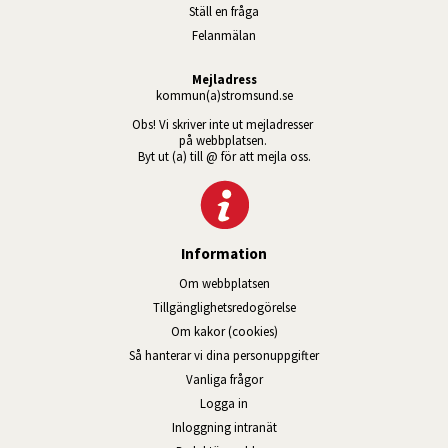
Ställ en fråga
Felanmälan
Mejladress
kommun(a)stromsund.se
Obs! Vi skriver inte ut mejladresser 
på webbplatsen. 
Byt ut (a) till @ för att mejla oss.
Information
Om webbplatsen
Tillgänglig­hets­redo­görelse
Om kakor (cookies)
Så hanterar vi dina personuppgifter
Vanliga frågor
Logga in
Öppnas i nytt fönster.
Inloggning intranät