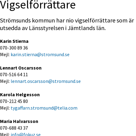
Vigselförrättare
Strömsunds kommun har nio vigselförrättare som är 
utsedda av Länsstyrelsen i Jämtlands län.
Karin Stierna
070-300 89 36
Mejl: 
karin.stierna@stromsund.se
Lennart Oscarsson
070-516 64 11
Mejl: 
lennart.oscarsson@stromsund.se
Karola Helgesson
070-212 45 80
Mejl: 
tygaffarn.stromsund@telia.com
Maria Halvarsson
070-688 43 37
Mejl: 
info@fokuz.se