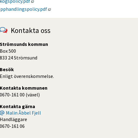
Pdf, 59 kB, öppnas i nytt fönster.
kogspolicy.pdf
Pdf, 93 kB, öppnas i nytt fönster.
pphandlingspolicy.pdf
Kontakta oss
Strömsunds kommun
Box 500
833 24 Strömsund
Besök
Enligt överenskommelse.
Kontakta kommunen
0670-161 00 (växel)
Kontakta gärna
Malin Åbbel Fjell
Handläggare
0670-161 06