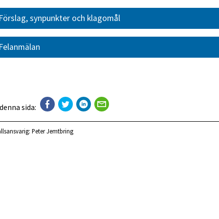
Förslag, synpunkter och klagomål
Felanmälan
 denna sida:
llsansvarig:
Peter Jemtbring