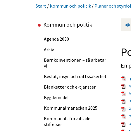
Start
/
Kommun och politik
/
Planer och styrd
Kommun och politik
Agenda 2030
Po
Arkiv
Barnkonventionen – så arbetar
En p
vi
Beslut, insyn och rättssäkerhet
I
M
Blanketter och e-tjänster
M
Bygdemedel
P
Kommun­almanackan 2025
P
P
Kommunalt förvaltade
P
stiftelser