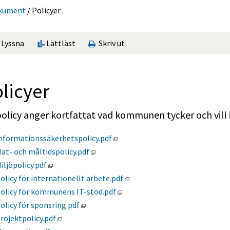
okument
/
Policyer
Lyssna
Lättläst
Skriv ut
licyer
olicy anger kortfattat vad kommunen tycker och vill i 
Pdf, 432 kB, öppnas i nytt fönste
nformationssäkerhetspolicy.pdf
Pdf, 176 kB, öppnas i nytt fönster.
at- och måltidspolicy.pdf
Pdf, 59 kB, öppnas i nytt fönster.
iljöpolicy.pdf
Pdf, 77 kB, öppnas i nytt föns
olicy för internationellt arbete.pdf
Pdf, 59 kB, öppnas i nytt fönste
olicy för kommunens IT-stöd.pdf
Pdf, 125 kB, öppnas i nytt fönster.
olicy för sponsring.pdf
Pdf, 72 kB, öppnas i nytt fönster.
rojektpolicy.pdf