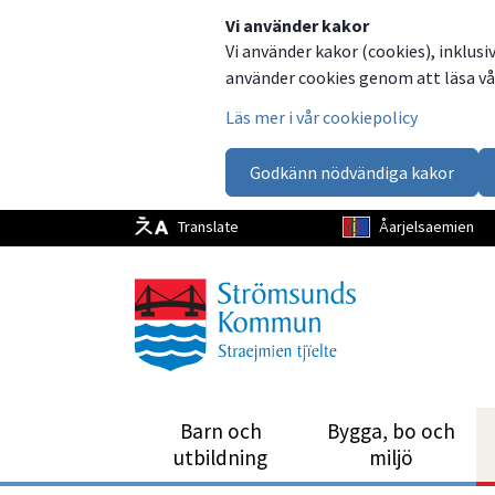
Dela
Dela
Dela
Dela
Vi använder kakor
Vi använder kakor (cookies), inklusi
på
på
på
via
använder cookies genom att läsa vår
Facebook
Twitter
LinkedIn
email
Läs mer i vår cookiepolicy
Godkänn nödvändiga kakor
Translate
Åarjelsaemien
Barn och
Bygga, bo och
utbild­ning
miljö