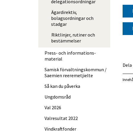
delegationsordningar
Ägardirektiv,
bolagsordningar och
stadgar
Riktlinjer, rutiner och
bestämmelser
Press- och informations­
material
Dela
Samisk förvalt­nings­kommun /
Saemien reere­met­jïelte
Innehå
Så kan du påverka
Ungdomsråd
Val 2026
Valresultat 2022
Vindkraftfonder