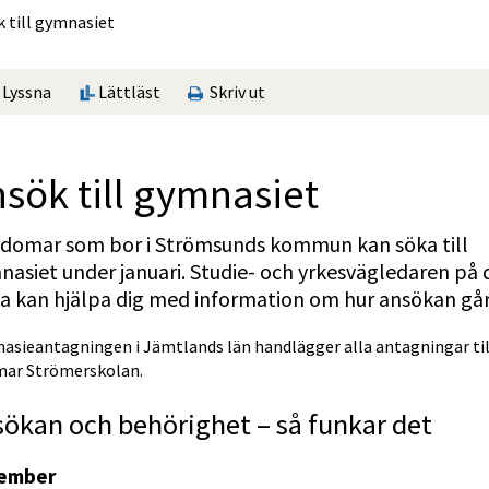
 till gymnasiet
Lyssna
Lättläst
Skriv ut
sök till gymnasiet
domar som bor i Strömsunds kommun kan söka till 
asiet under januari. Studie- och yrkesvägledaren på d
a kan hjälpa dig med information om hur ansökan går 
asieantagningen i Jämtlands län handlägger alla antagningar till
mar Strömerskolan.
ökan och behörighet – så funkar det
ember