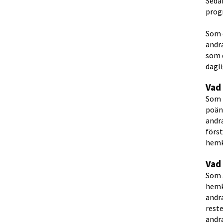
Sedan
prog
Som 
andr
som d
dagli
Vad
Som 
poäng
andr
förs
hem
Vad
Som 
hemk
andr
reste
andr