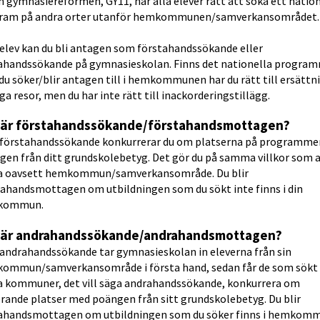
 gymnasiereformen, GY11, har alla elever rätt att söka ett natione
ram på andra orter utanför hemkommunen/samverkansområdet.
elev kan du bli antagen som förstahandssökande eller 
ahandssökande på gymnasieskolan. Finns det nationella program
u söker/blir antagen till i hemkommunen har du rätt till ersättni
ga resor, men du har inte rätt till inackorderingstillägg.
 är förstahandssökande/förstahandsmottagen?
förstahandssökande konkurrerar du om platserna på programme
en från ditt grundskolebetyg. Det gör du på samma villkor som al
a oavsett hemkommun/samverkansområde. Du blir 
tahandsmottagen om utbildningen som du sökt inte finns i din 
kommun.
 är andrahandssökande/andrahandsmottagen?
andrahandssökande tar gymnasieskolan in eleverna från sin 
ommun/samverkansområde i första hand, sedan får de som sökt f
a kommuner, det vill säga andrahandssökande, konkurrera om 
rande platser med poängen från sitt grundskolebetyg. Du blir 
ahandsmottagen om utbildningen som du söker finns i hemkom