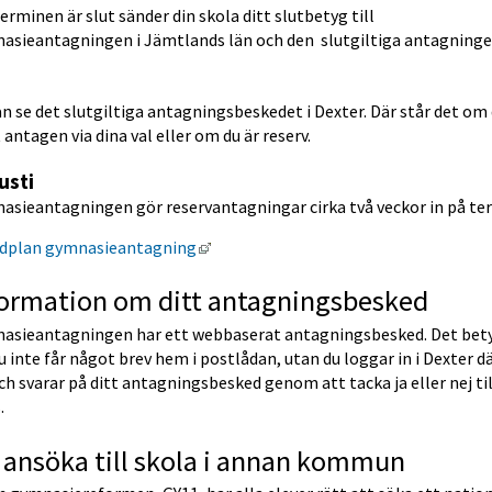
erminen är slut sänder din skola ditt slutbetyg till 
asieantagningen i Jämtlands län och den  slutgiltiga antagninge
n se det slutgiltiga antagningsbeskedet i Dexter. Där står det om 
t antagen via dina val eller om du är reserv.
usti
asieantagningen gör reservantagningar cirka två veckor in på te
Länk till annan webbplats, öppnas i n
idplan gymnasieantagning
formation om ditt antagningsbesked
asieantagningen har ett webbaserat antagningsbesked. Det bety
u inte får något brev hem i postlådan, utan du loggar in i Dexter dä
ch svarar på ditt antagningsbesked genom att tacka ja eller nej till
.
 ansöka till skola i annan kommun