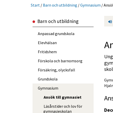
Start
/
Barn och utbild­ning
/
Gymnasium
/
Ansök
Barn och utbild­ning
Anpassad grundskola
An
Elevhälsan
Fritidshem
Ung
Förskola och barnomsorg
gymn
skol
Försäkring, olycksfall
Grundskola
Gymn
Hjal
Gymnasium
Ans
Ansök till gymnasiet
Läsårstider och lov för
Dec
gymnasieskolan