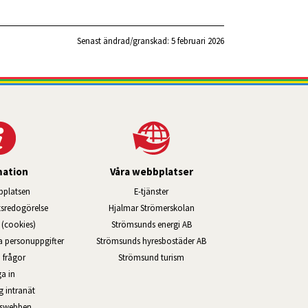
Senast ändrad/granskad: 
5 februari 2026
mation
Våra webbplatser
Länk till annan webbplats, öppnas i ny
platsen
E-tjänster
Länk till annan webbplats, öppn
ts­redo­görelse
Hjalmar Strömerskolan
Länk till annan webbplats, öppna
(cookies)
Strömsunds energi AB
Länk till annan webbplats, ö
na personuppgifter
Strömsunds hyresbostäder AB
Öppnas i nytt fönster.
 frågor
Strömsund turism
a in
Öppnas i nytt fönster.
g intranät
rswebben