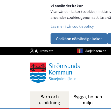
Dela
Dela
Dela
Dela
Vi använder kakor
Vi använder kakor (cookies), inklusi
på
på
på
via
använder cookies genom att läsa vår
Facebook
Twitter
LinkedIn
email
Läs mer i vår cookiepolicy
Godkänn nödvändiga kakor
Translate
Åarjelsaemien
Barn och
Bygga, bo och
utbild­ning
miljö