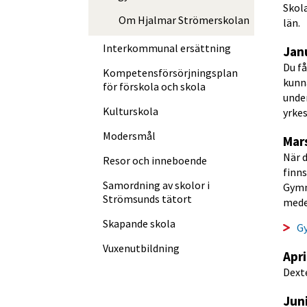
Skol
Om Hjalmar Strömerskolan
län.
Interkommunal ersättning
Jan
Du få
Kompetens­försörjningsplan
kunna
för förskola och skola
under
Kulturskola
yrke
Modersmål
Mar
När d
Resor och inneboende
finn
Samordning av skolor i
Gymn
Strömsunds tätort
mede
Skapande skola
G
Vuxen­utbildning
Apri
Dexte
Jun