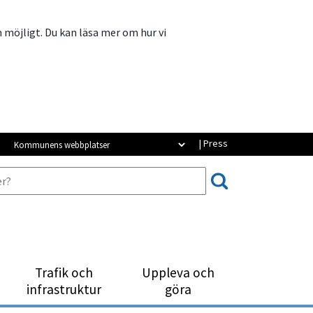
m möjligt. Du kan läsa mer om hur vi
Kommunens webbplatser
| Press
Trafik och
Uppleva och
infrastruktur
göra