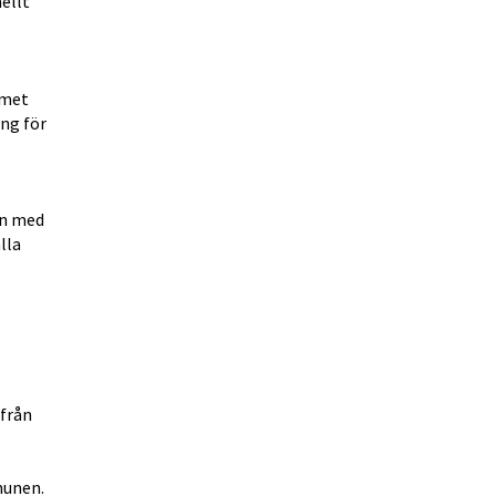
llt 
met 
ng för 
n med 
la 
rån 
munen.