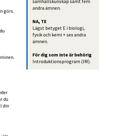
samhällskunskap samt fem 
andra ämnen.
n görs.
NA, TE
Lägst betyget E i biologi, 
du 
fysik och kemi + sex andra 
ämnen.
För dig som inte är behörig
rminen.
Introduktionsprogram (IM).
ytt fönster.
der 
r du 
 din 