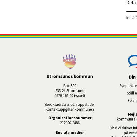
Dela
Innehå
Strömsunds kommun
Din 
Box 500
Synpunkte
833 24 Strömsund
Ställ 
0670-161 00 (växel)
Fela
Besöksadresser och öppettider
Kontaktuppgifter kommunen
Mejl
Organisationsnummer
kommun(a)s
212000-2486
Obs! Vi skriver in
Sociala medier
på webb