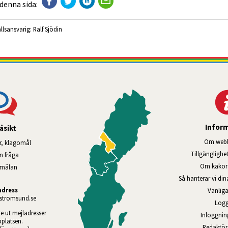
 denna sida:
llsansvarig:
Ralf Sjödin
Infor
åsikt
Om webb
r, klagomål
Tillgänglig­he
en fråga
Om kakor 
nmälan
Så hanterar vi di
adress
Vanliga
tromsund.se
Logg
te ut mejladresser 
Inloggnin
platsen. 
Redaktö