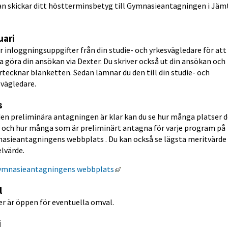
an skickar ditt höstterminsbetyg till Gymnasieantagningen i Jämt
uari
r inloggningsuppgifter från din studie- och yrkesvägledare för att 
 göra din ansökan via Dexter. Du skriver också ut din ansökan och 
tecknar blanketten. Sedan lämnar du den till din studie- och 
svägledare.
s
en preliminära antagningen är klar kan du se hur många platser d
s och hur många som är preliminärt antagna för varje program på 
asieantagningens webbplats . Du kan också se lägsta meritvärde 
lvärde.
Länk till annan webbplats, öppn
ymnasieantagningens webbplats
l
r är öppen för eventuella omval.
i