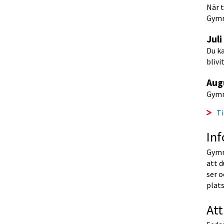
När t
Gymn
Juli
Du ka
blivi
Aug
Gymn
T
In
Gymn
att d
ser o
plats
Att