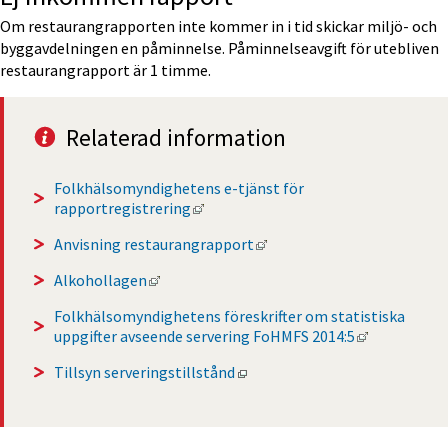
Om restaurangrapporten inte kommer in i tid skickar miljö- och 
byggavdelningen en påminnelse. Påminnelseavgift för utebliven 
restaurangrapport är 1 timme.
Relaterad information
Folkhälsomyndighetens e-tjänst för 
Länk till annan webbplats, öppnas i
rapportregistrering
Länk till annan webbplats,
Anvisning restaurangrapport
Länk till annan webbplats, öppnas i nytt f
Alkohollagen
Folkhälsomyndighetens föreskrifter om statistiska 
Länk till a
uppgifter avseende servering FoHMFS 2014:5
Öppnas i nytt fönster.
Tillsyn serveringstillstånd