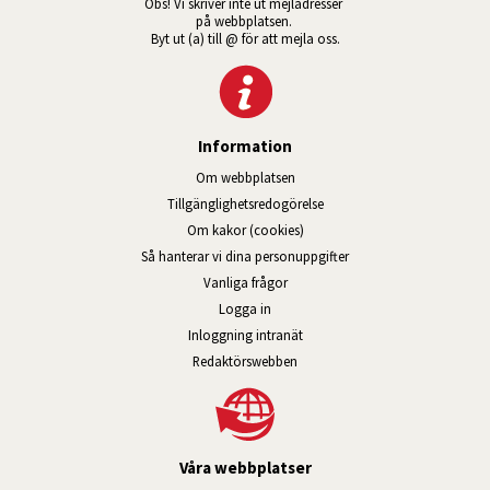
Obs! Vi skriver inte ut mejladresser 
på webbplatsen. 
Byt ut (a) till @ för att mejla oss.
Information
Om webbplatsen
Tillgänglig­hets­redo­görelse
Om kakor (cookies)
Så hanterar vi dina personuppgifter
Vanliga frågor
Logga in
Öppnas i nytt fönster.
Inloggning intranät
Redaktörswebben
Våra webbplatser