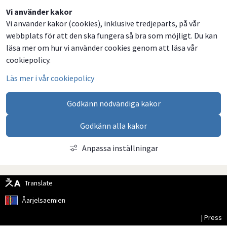
Dela
Dela
Dela
Dela
Vi använder kakor
Vi använder kakor (cookies), inklusive tredjeparts, på vår
på
på
på
via
webbplats för att den ska fungera så bra som möjligt. Du kan
Facebook
Twitter
LinkedIn
email
läsa mer om hur vi använder cookies genom att läsa vår
cookiepolicy.
Läs mer i vår cookiepolicy
Godkänn nödvändiga kakor
Godkänn alla kakor
Anpassa inställningar
Translate
Åarjelsaemien
| Press