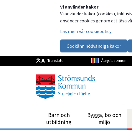
Dela
Dela
Dela
Dela
Vi använder kakor
Vi använder kakor (cookies), inklusi
på
på
på
via
använder cookies genom att läsa vår
Facebook
Twitter
LinkedIn
email
Läs mer i vår cookiepolicy
Godkänn nödvändiga kakor
Translate
Åarjelsaemien
Barn och
Bygga, bo och
utbild­ning
miljö