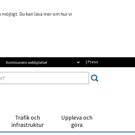
m möjligt. Du kan läsa mer om hur vi
Kommunens webbplatser
| Press
Trafik och
Uppleva och
infrastruktur
göra