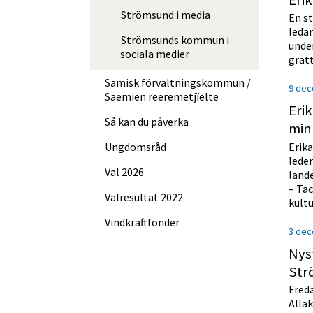
Erik
Strömsund i media
En st
ledar
Strömsunds kommun i
unde
sociala medier
gratt
Samisk förvalt­nings­kommun /
9 dec
Saemien reere­met­jïelte
Erik
Så kan du påverka
min
Erika
Ungdomsråd
leder
Val 2026
lande
– Tac
Valresultat 2022
kultu
Vindkraftfonder
3 dec
Nys
Str
Fred
Alla