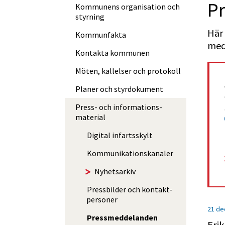
Pr
Kommunens organisation och
styrning
Här 
Kommunfakta
med
Kontakta kommunen
Möten, kallelser och protokoll
Planer och styrdokument
Press- och informations­
material
Digital infartsskylt
Kommuni­kations­kanaler
Nyhetsarkiv
Pressbilder och kontakt­
personer
21 de
Press­med­delan­den