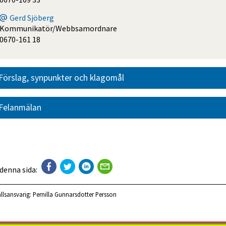
Gerd Sjöberg
Kommunikatör/Webbsamordnare
0670-161 18
Förslag, synpunkter och klagomål
Felanmälan
 denna sida:
llsansvarig:
Pernilla Gunnarsdotter Persson