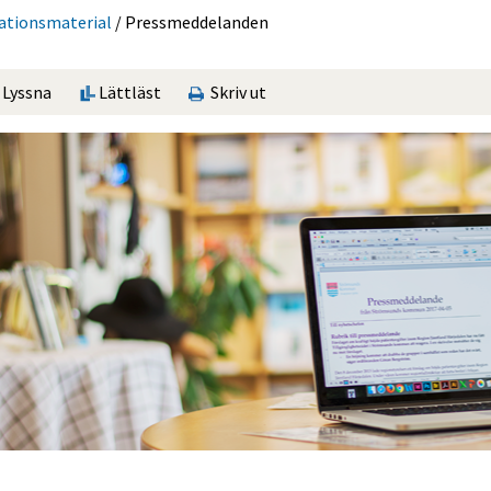
ations­material
/
Press­med­delan­den
Lyssna
Lättläst
Skriv ut