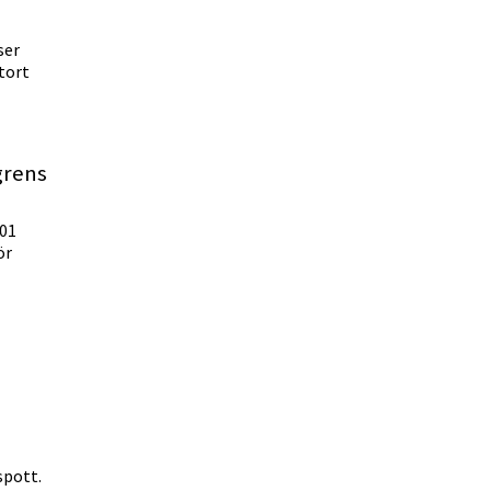
ser
tort
grens
001
ör
spott.