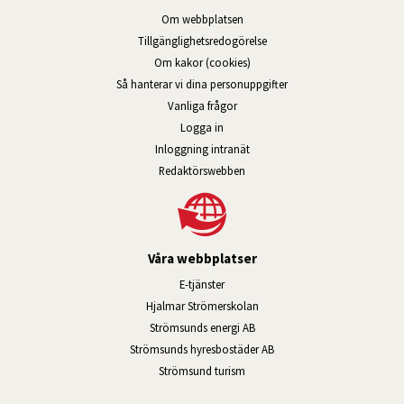
Om webbplatsen
Tillgänglig­hets­redo­görelse
Om kakor (cookies)
Så hanterar vi dina personuppgifter
Vanliga frågor
Logga in
Öppnas i nytt fönster.
Inloggning intranät
Redaktörswebben
Våra webbplatser
Länk till annan webbplats, öppnas i n
E-tjänster
Länk till annan webbplats, öpp
Hjalmar Strömerskolan
Länk till annan webbplats, öppn
Strömsunds energi AB
Länk till annan webbplats, 
Strömsunds hyresbostäder AB
Öppnas i nytt fönster.
Strömsund turism