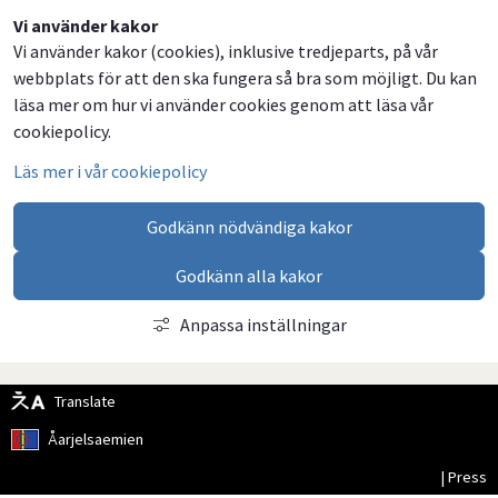
Dela
Dela
Dela
Dela
Vi använder kakor
Vi använder kakor (cookies), inklusive tredjeparts, på vår
på
på
på
via
webbplats för att den ska fungera så bra som möjligt. Du kan
Facebook
Twitter
LinkedIn
email
läsa mer om hur vi använder cookies genom att läsa vår
cookiepolicy.
Läs mer i vår cookiepolicy
Godkänn nödvändiga kakor
Godkänn alla kakor
Anpassa inställningar
Translate
Åarjelsaemien
| Press