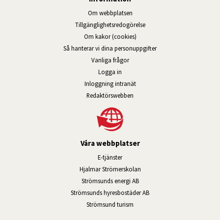
Om webbplatsen
Tillgänglig­hets­redo­görelse
Om kakor (cookies)
Så hanterar vi dina personuppgifter
Vanliga frågor
Logga in
Öppnas i nytt fönster.
Inloggning intranät
Redaktörswebben
Våra webbplatser
Länk till annan webbplats, öppnas i n
E-tjänster
Länk till annan webbplats, öpp
Hjalmar Strömerskolan
Länk till annan webbplats, öppn
Strömsunds energi AB
Länk till annan webbplats, 
Strömsunds hyresbostäder AB
Öppnas i nytt fönster.
Strömsund turism