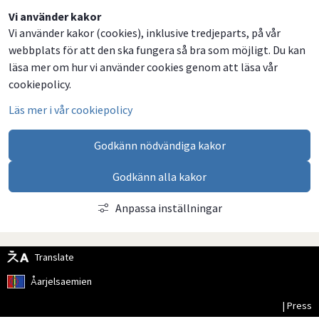
Dela
Dela
Dela
Dela
Vi använder kakor
Vi använder kakor (cookies), inklusive tredjeparts, på vår
på
på
på
via
webbplats för att den ska fungera så bra som möjligt. Du kan
Facebook
Twitter
LinkedIn
email
läsa mer om hur vi använder cookies genom att läsa vår
cookiepolicy.
Läs mer i vår cookiepolicy
Godkänn nödvändiga kakor
Godkänn alla kakor
Anpassa inställningar
Translate
Åarjelsaemien
| Press