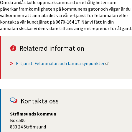
Om du ändå skulle uppmärksamma större håligheter som 
påverkar framkomligheten på kommunens gator och vägar är du 
välkommen att anmäla det via vår e-tjänst för felanmälan eller 
kontakta vår kundtjänst på 0670-164 17. När vi fått in din 
anmälan skickar vi den vidare till ansvarig entreprenör för åtgärd.
Relaterad information
Länk till a
E-tjänst: Felanmälan och lämna synpunkter
Kontakta oss
Strömsunds kommun
Box 500
833 24 Strömsund