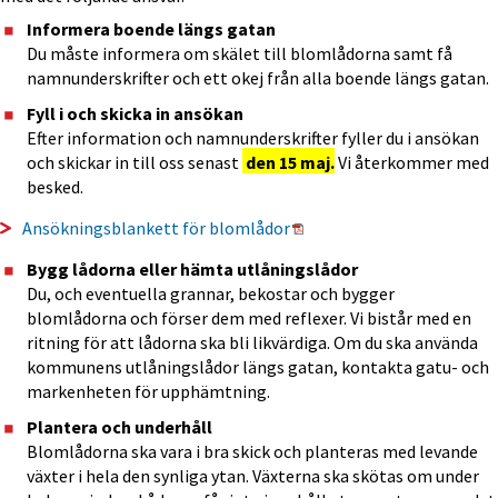
Informera boende längs gatan
Du måste informera om skälet till blomlådorna samt få 
namnunderskrifter och ett okej från alla boende längs gatan.
Fyll i och skicka in ansökan
Efter information och namnunderskrifter fyller du i ansökan 
och skickar in till oss senast 
den 15 maj.
 Vi återkommer med 
besked.
Pdf, 186 kB.
Ansökningsblankett för blomlådor
Bygg lådorna eller hämta utlåningslådor 
Du, och eventuella grannar, bekostar och bygger 
blomlådorna och förser dem med reflexer. Vi bistår med en 
ritning för att lådorna ska bli likvärdiga. Om du ska använda 
kommunens utlåningslådor längs gatan, kontakta gatu- och 
markenheten för upphämtning.
Plantera och underhåll
Blomlådorna ska vara i bra skick och planteras med levande 
växter i hela den synliga ytan. Växterna ska skötas om under 