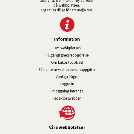
Obs! Vi skriver inte ut mejladresser 
på webbplatsen. 
Byt ut (a) till @ för att mejla oss.
Information
Om webbplatsen
Tillgänglig­hets­redo­görelse
Om kakor (cookies)
Så hanterar vi dina personuppgifter
Vanliga frågor
Logga in
Öppnas i nytt fönster.
Inloggning intranät
Redaktörswebben
Våra webbplatser