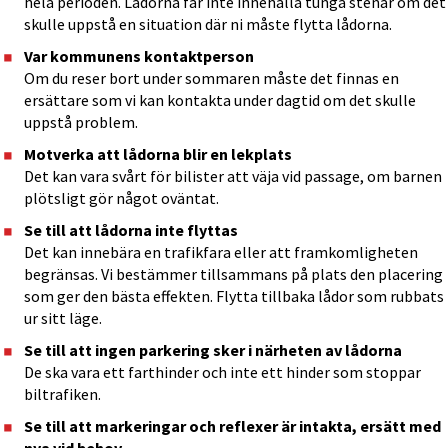
hela perioden. Lådorna får inte innehålla tunga stenar om det 
skulle uppstå en situation där ni måste flytta lådorna.
Var kommunens kontaktperson
Om du reser bort under sommaren måste det finnas en 
ersättare som vi kan kontakta under dagtid om det skulle 
uppstå problem.
Motverka att lådorna blir en lekplats
Det kan vara svårt för bilister att väja vid passage, om barnen 
plötsligt gör något oväntat.
Se till att lådorna inte flyttas
Det kan innebära en trafikfara eller att framkomligheten 
begränsas. Vi bestämmer tillsammans på plats den placering 
som ger den bästa effekten. Flytta tillbaka lådor som rubbats 
ur sitt läge.
Se till att ingen parkering sker i närheten av lådorna
De ska vara ett farthinder och inte ett hinder som stoppar 
biltrafiken.
Se till att markeringar och reflexer är intakta, ersätt med 
nya vid behov