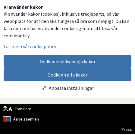
Dela
Dela
Dela
Dela
Vi använder kakor
Vi använder kakor (cookies), inklusive tredjeparts, på vår
på
på
på
via
webbplats för att den ska fungera så bra som möjligt. Du kan
Facebook
Twitter
LinkedIn
email
läsa mer om hur vi använder cookies genom att läsa vår
cookiepolicy.
Läs mer i vår cookiepolicy
Godkänn nödvändiga kakor
Godkänn alla kakor
Anpassa inställningar
Translate
Åarjelsaemien
| Press