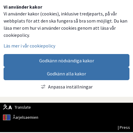
Dela
Dela
Dela
Dela
Vi använder kakor
Vi använder kakor (cookies), inklusive tredjeparts, på vår
på
på
på
via
webbplats för att den ska fungera så bra som möjligt. Du kan
Facebook
Twitter
LinkedIn
email
läsa mer om hur vi använder cookies genom att läsa vår
cookiepolicy.
Läs mer i vår cookiepolicy
Godkänn nödvändiga kakor
Godkänn alla kakor
Anpassa inställningar
Translate
Åarjelsaemien
| Press