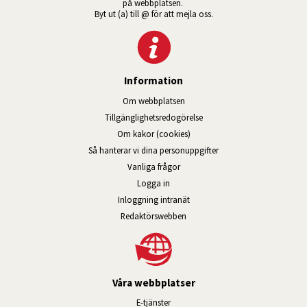
på webbplatsen. 
Byt ut (a) till @ för att mejla oss.
Information
Om webbplatsen
Tillgänglig­hets­redo­görelse
Om kakor (cookies)
Så hanterar vi dina personuppgifter
Vanliga frågor
Logga in
Öppnas i nytt fönster.
Inloggning intranät
Redaktörswebben
Våra webbplatser
Länk till annan webbplats, öppnas i n
E-tjänster