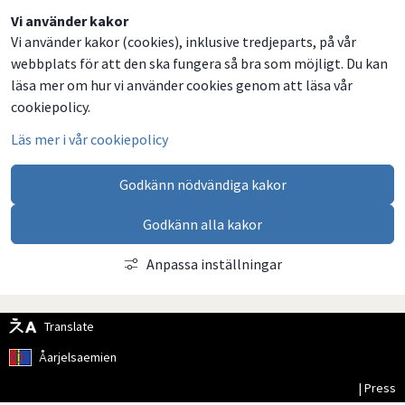
Dela
Dela
Dela
Dela
Vi använder kakor
Vi använder kakor (cookies), inklusive tredjeparts, på vår
på
på
på
via
webbplats för att den ska fungera så bra som möjligt. Du kan
Facebook
Twitter
LinkedIn
email
läsa mer om hur vi använder cookies genom att läsa vår
cookiepolicy.
Läs mer i vår cookiepolicy
Godkänn nödvändiga kakor
Godkänn alla kakor
Anpassa inställningar
Translate
Åarjelsaemien
| Press