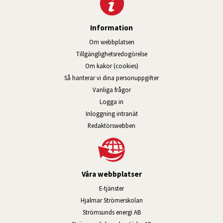
Information
Om webbplatsen
Tillgänglig­hets­redo­görelse
Om kakor (cookies)
Så hanterar vi dina personuppgifter
Vanliga frågor
Logga in
Öppnas i nytt fönster.
Inloggning intranät
Redaktörswebben
Våra webbplatser
Länk till annan webbplats, öppnas i n
E-tjänster
Länk till annan webbplats, öpp
Hjalmar Strömerskolan
Länk till annan webbplats, öppn
Strömsunds energi AB