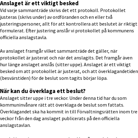
Anslaget är ett viktigt besked
Vid varje sammanträde skrivs det ett protokoll. Protokollet 
justeras (skrivs under) av ordföranden och en eller två 
justeringspersoner, allt för att kontrollera att beslutet är riktigt 
formulerat. Efter justering anslår vi protokollet på kommunens 
officiella anslagstavla.
Av anslaget framgår vilket sammanträde det gäller, när 
protokollet är justerat och när det anslagits. Det framgår även 
hur länge anslaget anslås (sitter uppe). Anslaget är ett viktigt 
besked om att protokollet är justerat, och att överklagandetiden 
(besvärstiden) för de beslut som tagits börjar löpa.
När kan du överklaga ett beslut?
Anslaget sitter uppe i tre veckor. Under denna tid har du som 
kommuninvånare rätt att överklaga de beslut som fattats. 
Överklagandet ska ha kommit in till Förvaltningsrätten inom tre 
veckor från den dag anslaget publi­cerats på den officiella 
anslagstavlan.