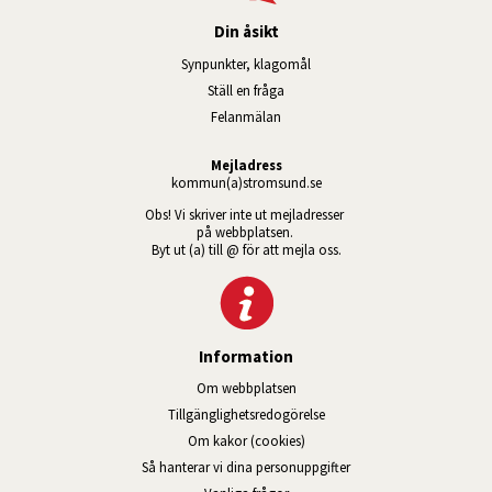
Din åsikt
Synpunkter, klagomål
Ställ en fråga
Felanmälan
Mejladress
kommun(a)stromsund.se
Obs! Vi skriver inte ut mejladresser 
på webbplatsen. 
Byt ut (a) till @ för att mejla oss.
Information
Om webbplatsen
Tillgänglig­hets­redo­görelse
Om kakor (cookies)
Så hanterar vi dina personuppgifter