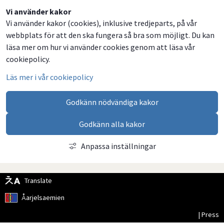
Dela
Dela
Dela
Dela
Vi använder kakor
Vi använder kakor (cookies), inklusive tredjeparts, på vår
på
på
på
via
webbplats för att den ska fungera så bra som möjligt. Du kan
Facebook
Twitter
LinkedIn
email
läsa mer om hur vi använder cookies genom att läsa vår
cookiepolicy.
Läs mer i vår cookiepolicy
Godkänn nödvändiga kakor
Godkänn alla kakor
Anpassa inställningar
Translate
Åarjelsaemien
| Press