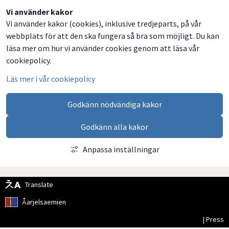
Dela
Dela
Dela
Dela
Vi använder kakor
Vi använder kakor (cookies), inklusive tredjeparts, på vår
på
på
på
via
webbplats för att den ska fungera så bra som möjligt. Du kan
Facebook
Twitter
LinkedIn
email
läsa mer om hur vi använder cookies genom att läsa vår
cookiepolicy.
Läs mer i vår cookiepolicy
Godkänn nödvändiga kakor
Godkänn alla kakor
Anpassa inställningar
Translate
Åarjelsaemien
| Press