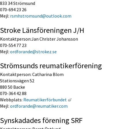
833 34 Strömsund
070-694 23 26
Mejl: 
rsmhstromsund@outlook.com
Stroke Länsföreningen J/H
Kontaktperson:Jan Christer Johansson
070-554 77 23
Mejl: 
ordforande@strokez.se
Strömsunds reumatikerförening
Kontaktperson: Catharina Blom
Stationsvägen 52
880 50 Backe
070-364 42 88
Länk till annan webbplats, öp
Webbplats: 
Reumatikerförbundet 
Mejl: 
ordforande@reumatiker.com
Synskadades förening SRF
Kontaktperson: Bernt Östlund