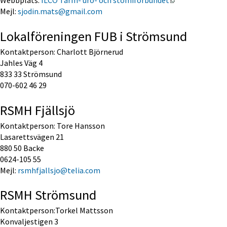
Webbplats: 
ILCO Tarm- uro- och stomiförbundet
Mejl: 
sjodin.mats@gmail.com
Lokalföreningen FUB i Strömsund
Kontaktperson: Charlott Björnerud
Jahles Väg 4
833 33 Strömsund
070-602 46 29
RSMH Fjällsjö
Kontaktperson: Tore Hansson
Lasarettsvägen 21
880 50 Backe
0624-105 55
Mejl: 
rsmhfjallsjo@telia.com
RSMH Strömsund
Kontaktperson:Torkel Mattsson
Konvaljestigen 3