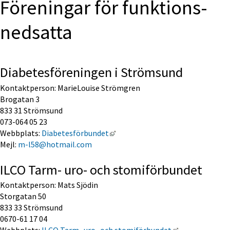
Föreningar för funktions­
nedsatta
Diabetesföreningen i Strömsund
Kontaktperson: MarieLouise Strömgren 
Brogatan 3
833 31 Strömsund
073-064 05 23
Länk till annan webbplats, öppna
Webbplats: 
Diabetesförbundet
Mejl: 
m-l58@hotmail.com
ILCO Tarm- uro- och stomiförbundet
Kontaktperson: Mats Sjödin
Storgatan 50
833 33 Strömsund
0670-61 17 04
Länk till anna