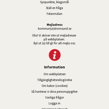
Synpunkter, klagomål
Ställ en fråga
Felanmälan
Mejladress
kommun(a)stromsund.se
Obs! Vi skriver inte ut mejladresser 
på webbplatsen. 
Byt ut (a) till @ för att mejla oss.
Information
Om webbplatsen
Tillgänglig­hets­redo­görelse
Om kakor (cookies)
Så hanterar vi dina personuppgifter
Vanliga frågor
Logga in
Öppnas i nytt fönster.
Inloggning intranät