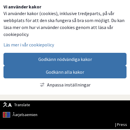
Dela
Dela
Dela
Dela
Vi använder kakor
Vi använder kakor (cookies), inklusive tredjeparts, på vår
på
på
på
via
webbplats för att den ska fungera så bra som möjligt. Du kan
Facebook
Twitter
LinkedIn
email
läsa mer om hur vi använder cookies genom att läsa vår
cookiepolicy.
Läs mer i vår cookiepolicy
Godkänn nödvändiga kakor
Godkänn alla kakor
Anpassa inställningar
Translate
Åarjelsaemien
| Press