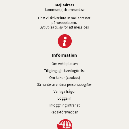
Mejladress
kommun(a)stromsund.se
Obs! Vi skriver inte ut mejladresser 
på webbplatsen. 
Byt ut (a) till @ för att mejla oss.
Information
Om webbplatsen
Tillgänglig­hets­redo­görelse
Om kakor (cookies)
Så hanterar vi dina personuppgifter
Vanliga frågor
Logga in
Öppnas i nytt fönster.
Inloggning intranät
Redaktörswebben