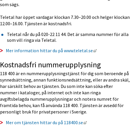
som sägs.
Teletal har öppet vardagar klockan 7.30–20.00 och helger klockan 
12.00–16.00. Tjänsten är kostnadsfri.
Teletal når du på 020-22 11 44. Det är samma nummer för alla 
som vill ringa via Teletal.
Länk till annan w
Mer information hittar du på www.teletal.se
Kostnadsfri nummerupplysning 
118 400 är en nummerupplysningstjänst för dig som beroende på 
synnedsättning, annan funktionsnedsättning, eller av andra skäl, 
har särskilt behov av tjänsten. Du som inte kan söka efter 
nummer i kataloger, på internet och inte kan ringa 
avgiftsbelagda nummerupplysningar och notera numret för 
framtida behov, kan få använda 118 400. Tjänsten är avsedd för 
personligt bruk för privatpersoner i Sverige.
Länk till annan webbpl
Mer om tjänsten hittar du på 118400.se