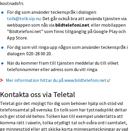
kostnadsfri.
För dig som använder teckenspråk i dialogen: 
tolk@tolk.sip.nu
. Det går också bra att använda tjänsten via 
webbappen som nås via 
bildtelefoni.net
. eller mobilappen 
”Bildtelefoni.net” som finns tillgänglig på Google Play och 
App Store.
För dig som vill ringa upp någon som använder teckenspråk i 
dialogen: 020-28 00 20.
När du kommer fram till tjänsten meddelar du till vilket 
telefonnummer eller adress som du vill ringa.
Länk till 
Mer information hittar du på www.bildtelefoni.net
Kontakta oss via Teletal
Teletal gör det möjligt för dig som behöver hjälp och stöd vid 
telefonsamtal på svenska. En tolk som har tystnadsplikt deltar 
och ger stöd vid behov. Tolken kan till exempel underlätta att 
komma rätt i växeln, tolka otydligt tal och svåra ord i samtalet, 
ge minnesstöd eller att skicka korta minnesanteckningar av vad 