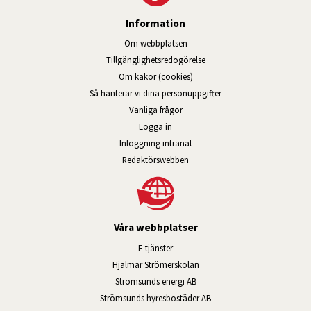
Information
Om webbplatsen
Tillgänglig­hets­redo­görelse
Om kakor (cookies)
Så hanterar vi dina personuppgifter
Vanliga frågor
Logga in
Öppnas i nytt fönster.
Inloggning intranät
Redaktörswebben
Våra webbplatser
Länk till annan webbplats, öppnas i n
E-tjänster
Länk till annan webbplats, öpp
Hjalmar Strömerskolan
Länk till annan webbplats, öppn
Strömsunds energi AB
Länk till annan webbplats, 
Strömsunds hyresbostäder AB