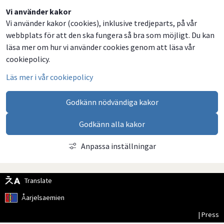
Dela
Dela
Dela
Dela
Vi använder kakor
Vi använder kakor (cookies), inklusive tredjeparts, på vår
på
på
på
via
webbplats för att den ska fungera så bra som möjligt. Du kan
Facebook
Twitter
LinkedIn
email
läsa mer om hur vi använder cookies genom att läsa vår
cookiepolicy.
Läs mer i vår cookiepolicy
Godkänn nödvändiga kakor
Godkänn alla kakor
Anpassa inställningar
Translate
Åarjelsaemien
| Press