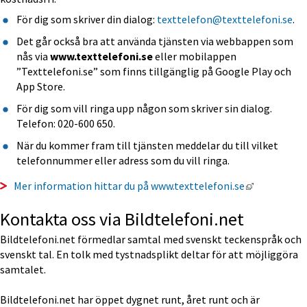
För dig som skriver din dialog: 
texttelefon@texttelefoni.se
.
Det går också bra att använda tjänsten via webbappen som 
nås via 
www.texttelefoni.se
 eller mobilappen 
”Texttelefoni.se” som finns tillgänglig på Google Play och 
App Store.
För dig som vill ringa upp någon som skriver sin dialog. 
Telefon: 020-600 650.
När du kommer fram till tjänsten meddelar du till vilket 
telefonnummer eller adress som du vill ringa.
Länk till a
Mer information hittar du på www.texttelefoni.se
Kontakta oss via Bildtelefoni.net
Bildtelefoni.net förmedlar samtal med svenskt teckenspråk och 
svenskt tal. En tolk med tystnadsplikt deltar för att möjliggöra 
samtalet.
Bildtelefoni.net har öppet dygnet runt, året runt och är 