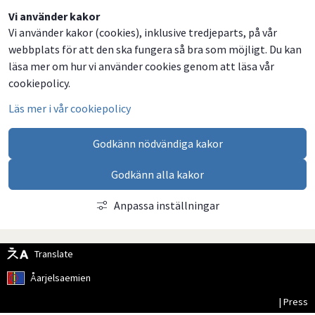
Dela
Dela
Dela
Dela
Vi använder kakor
Vi använder kakor (cookies), inklusive tredjeparts, på vår
på
på
på
via
webbplats för att den ska fungera så bra som möjligt. Du kan
Facebook
Twitter
LinkedIn
email
läsa mer om hur vi använder cookies genom att läsa vår
cookiepolicy.
Läs mer i vår cookiepolicy
Godkänn nödvändiga kakor
Godkänn alla kakor
Anpassa inställningar
Translate
Åarjelsaemien
| Press