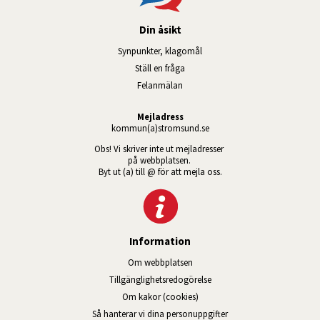
Din åsikt
Synpunkter, klagomål
Ställ en fråga
Felanmälan
Mejladress
kommun(a)stromsund.se
Obs! Vi skriver inte ut mejladresser 
på webbplatsen. 
Byt ut (a) till @ för att mejla oss.
Information
Om webbplatsen
Tillgänglig­hets­redo­görelse
Om kakor (cookies)
Så hanterar vi dina personuppgifter