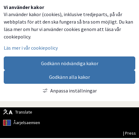
Dela
Dela
Dela
Dela
Vi använder kakor
Vi använder kakor (cookies), inklusive tredjeparts, på vår
på
på
på
via
webbplats för att den ska fungera så bra som möjligt. Du kan
Facebook
Twitter
LinkedIn
email
läsa mer om hur vi använder cookies genom att läsa vår
cookiepolicy.
Läs mer i vår cookiepolicy
Godkänn nödvändiga kakor
Godkänn alla kakor
Anpassa inställningar
Translate
Åarjelsaemien
| Press