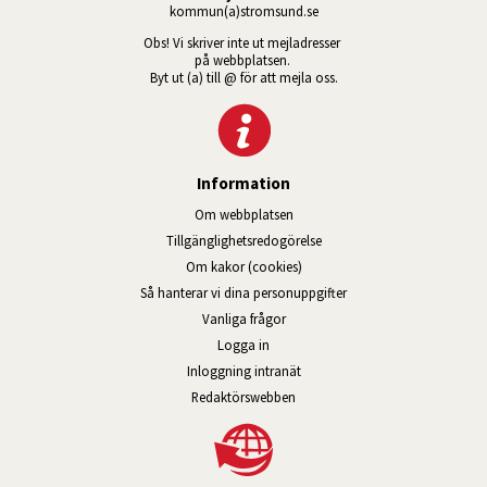
kommun(a)stromsund.se
Obs! Vi skriver inte ut mejladresser 
på webbplatsen. 
Byt ut (a) till @ för att mejla oss.
Information
Om webbplatsen
Tillgänglig­hets­redo­görelse
Om kakor (cookies)
Så hanterar vi dina personuppgifter
Vanliga frågor
Logga in
Öppnas i nytt fönster.
Inloggning intranät
Redaktörswebben