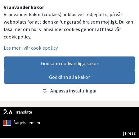
Dela
Dela
Dela
Dela
Vi använder kakor
Vi använder kakor (cookies), inklusive tredjeparts, på vår
på
på
på
via
webbplats för att den ska fungera så bra som möjligt. Du kan
Facebook
Twitter
LinkedIn
email
läsa mer om hur vi använder cookies genom att läsa vår
cookiepolicy.
Läs mer i vår cookiepolicy
Godkänn nödvändiga kakor
Godkänn alla kakor
Anpassa inställningar
Translate
Åarjelsaemien
| Press