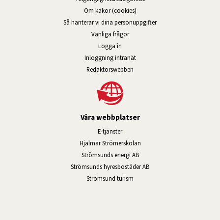
Om kakor (cookies)
Så hanterar vi dina personuppgifter
Vanliga frågor
Logga in
Öppnas i nytt fönster.
Inloggning intranät
Redaktörswebben
Våra webbplatser
Länk till annan webbplats, öppnas i n
E-tjänster
Länk till annan webbplats, öpp
Hjalmar Strömerskolan
Länk till annan webbplats, öppn
Strömsunds energi AB
Länk till annan webbplats, 
Strömsunds hyresbostäder AB
Öppnas i nytt fönster.
Strömsund turism