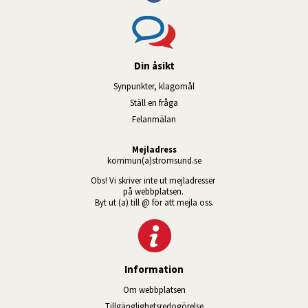
Din åsikt
Synpunkter, klagomål
Ställ en fråga
Felanmälan
Mejladress
kommun(a)stromsund.se
Obs! Vi skriver inte ut mejladresser 
på webbplatsen. 
Byt ut (a) till @ för att mejla oss.
Information
Om webbplatsen
Tillgänglig­hets­redo­görelse