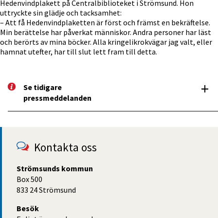
Hedenvindplakett på Centralbiblioteket i Strömsund. Hon
uttryckte sin glädje och tacksamhet:
– Att få Hedenvindplaketten är först och främst en bekräftelse.
Min berättelse har påverkat människor. Andra personer har läst
och berörts av mina böcker. Alla kringelikrokvägar jag valt, eller
hamnat utefter, har till slut lett fram till detta.
+
Se tidigare 
pressm­eddelanden
Kontakta oss
Strömsunds kommun
Box 500
833 24 Strömsund
Besök