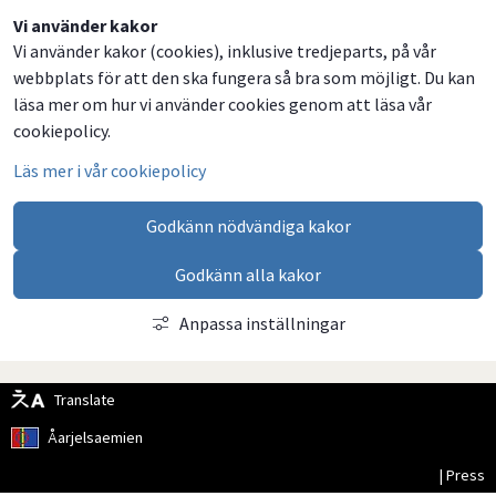
Dela
Dela
Dela
Dela
Vi använder kakor
Vi använder kakor (cookies), inklusive tredjeparts, på vår
på
på
på
via
webbplats för att den ska fungera så bra som möjligt. Du kan
Facebook
Twitter
LinkedIn
email
läsa mer om hur vi använder cookies genom att läsa vår
cookiepolicy.
Läs mer i vår cookiepolicy
Godkänn nödvändiga kakor
Godkänn alla kakor
Anpassa inställningar
Translate
Åarjelsaemien
| Press