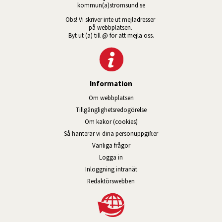
kommun(a)stromsund.se
Obs! Vi skriver inte ut mejladresser 
på webbplatsen. 
Byt ut (a) till @ för att mejla oss.
Information
Om webbplatsen
Tillgänglig­hets­redo­görelse
Om kakor (cookies)
Så hanterar vi dina personuppgifter
Vanliga frågor
Logga in
Öppnas i nytt fönster.
Inloggning intranät
Redaktörswebben