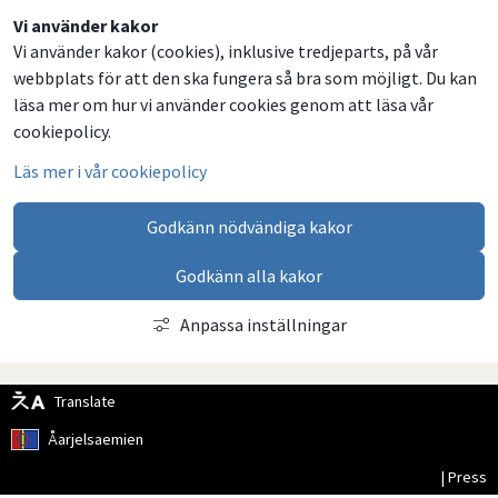
Dela
Dela
Dela
Dela
Vi använder kakor
Vi använder kakor (cookies), inklusive tredjeparts, på vår
på
på
på
via
webbplats för att den ska fungera så bra som möjligt. Du kan
Facebook
Twitter
LinkedIn
email
läsa mer om hur vi använder cookies genom att läsa vår
cookiepolicy.
Läs mer i vår cookiepolicy
Godkänn nödvändiga kakor
Godkänn alla kakor
Anpassa inställningar
Translate
Åarjelsaemien
| Press