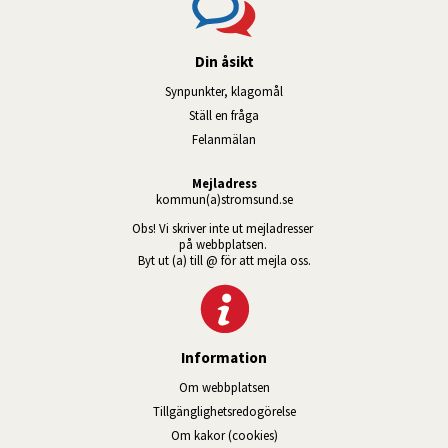
Din åsikt
Synpunkter, klagomål
Ställ en fråga
Felanmälan
Mejladress
kommun(a)stromsund.se
Obs! Vi skriver inte ut mejladresser 
på webbplatsen. 
Byt ut (a) till @ för att mejla oss.
Information
Om webbplatsen
Tillgänglig­hets­redo­görelse
Om kakor (cookies)