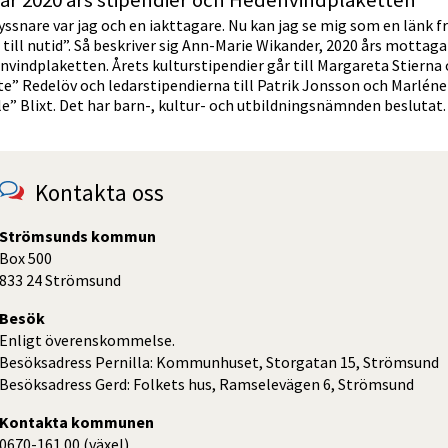
får 2020 års stipendier och Hedenvindplaketten
yssnare var jag och en iakttagare. Nu kan jag se mig som en länk f
 till nutid”. Så beskriver sig Ann-Marie Wikander, 2020 års mottaga
vindplaketten. Årets kulturstipendier går till Margareta Stierna 
e” Redelöv och ledarstipendierna till Patrik Jonsson och Marléne
e” Blixt. Det har barn-, kultur- och utbildningsnämnden beslutat.
Kontakta oss
Strömsunds kommun
Box 500
833 24 Strömsund
Besök
Enligt överenskommelse.
Besöksadress Pernilla: Kommunhuset, Storgatan 15, Strömsund
Besöksadress Gerd: Folkets hus, Ramselevägen 6, Strömsund
Kontakta kommunen
0670-161 00 (växel)