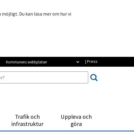
m möjligt. Du kan läsa mer om hur vi
Kommunens webbplatser
| Press
Trafik och
Uppleva och
infrastruktur
göra