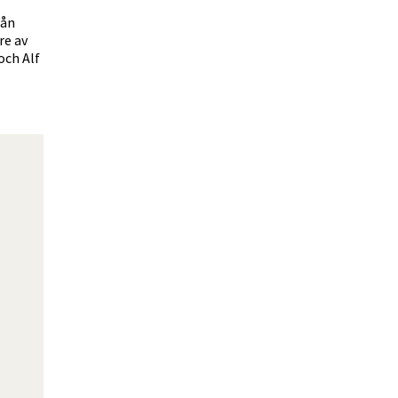
rån
re av
och Alf