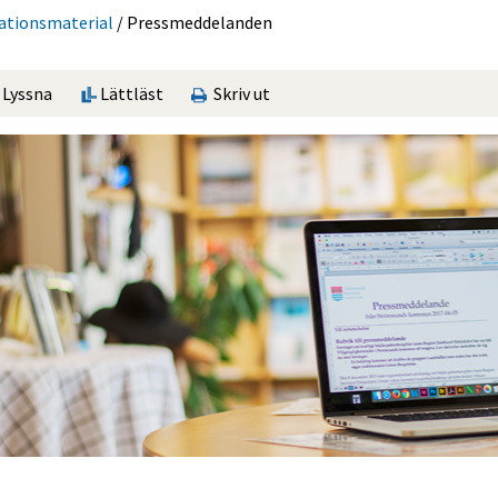
ations­material
/
Press­med­delan­den
Lyssna
Lättläst
Skriv ut