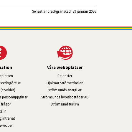
Senast ändrad/granskad: 
29 januari 2026
mation
Våra webbplatser
Länk till annan webbplats, öppnas i ny
platsen
E-tjänster
Länk till annan webbplats, öppn
ts­redo­görelse
Hjalmar Strömerskolan
Länk till annan webbplats, öppna
(cookies)
Strömsunds energi AB
Länk till annan webbplats, ö
na personuppgifter
Strömsunds hyresbostäder AB
Öppnas i nytt fönster.
 frågor
Strömsund turism
a in
Öppnas i nytt fönster.
g intranät
rswebben