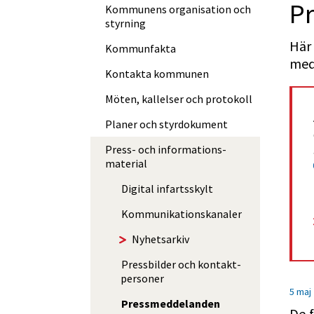
Pr
Kommunens organisation och
styrning
Här 
Kommunfakta
med
Kontakta kommunen
Möten, kallelser och protokoll
Planer och styrdokument
Press- och informations­
material
Digital infartsskylt
Kommuni­kations­kanaler
Nyhetsarkiv
Pressbilder och kontakt­
personer
5 maj
Press­med­delan­den