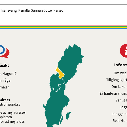
llsansvarig:
Pernilla Gunnarsdotter Persson
Infor
åsikt
Om webb
r, klagomål
Tillgänglig­he
en fråga
Om kakor 
nmälan
Så hanterar vi di
adress
Vanliga
tromsund.se
Logg
te ut mejladresser 
Inloggnin
platsen. 
Redaktö
 för att mejla oss.