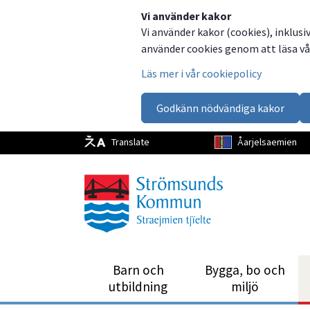
Dela
Dela
Dela
Dela
Vi använder kakor
Vi använder kakor (cookies), inklusi
på
på
på
via
använder cookies genom att läsa vår
Facebook
Twitter
LinkedIn
email
Läs mer i vår cookiepolicy
Godkänn nödvändiga kakor
Translate
Åarjelsaemien
Barn och
Bygga, bo och
utbild­ning
miljö