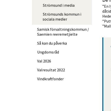
De 
Strömsund i media
”En l
dåtid
Strömsunds kommun i
Heden
sociala medier
”Putt
”Mall
Samisk förvalt­nings­kommun /
Saemien reere­met­jïelte
Så kan du påverka
Ungdomsråd
Val 2026
Valresultat 2022
Vindkraftfonder