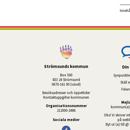
Innehå
Strömsunds kommun
Din 
Box 500
Synpunkte
833 24 Strömsund
Ställ 
0670-161 00 (växel)
Fela
Besöksadresser och öppettider
Kontaktuppgifter kommunen
Mejl
Organisationsnummer
kommun(a)s
212000-2486
Obs! Vi skriver in
Sociala medier
på webb
Byt ut (a) till @