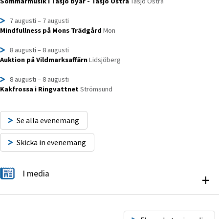
Sommarmusik i Tåsjö byar - Tåsjö Östra
Tåsjö Östra
7 augusti
– 7 augusti
Mindfullness på Mons Trädgård
Mon
8 augusti
– 8 augusti
Auktion på Vildmarksaffärn
Lidsjöberg
8 augusti
– 8 augusti
Kakfrossa i Ringvattnet
Strömsund
Se alla evenemang
Skicka in evenemang
I media
+