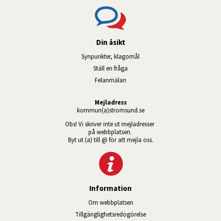
Din åsikt
Synpunkter, klagomål
Ställ en fråga
Felanmälan
Mejladress
kommun(a)stromsund.se
Obs! Vi skriver inte ut mejladresser 
på webbplatsen. 
Byt ut (a) till @ för att mejla oss.
Information
Om webbplatsen
Tillgänglig­hets­redo­görelse