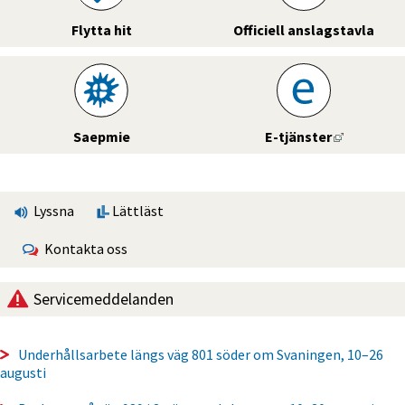
Flytta hit
Officiell anslagstavla
Länk till 
Saepmie
E-tjänster
Lyssna
Lättläst
Kontakta oss
Servicemeddelanden
Underhållsarbete längs väg 801 söder om Svaningen, 10–26
augusti