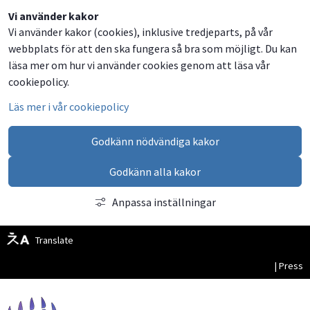
Dela
Dela
Dela
Dela
Besök
Vi använder kakor
Vi använder kakor (cookies), inklusive tredjeparts, på vår
på
på
på
via
oss
webbplats för att den ska fungera så bra som möjligt. Du kan
Facebook
Twitter
LinkedIn
email
på
läsa mer om hur vi använder cookies genom att läsa vår
Facebook
cookiepolicy.
Läs mer i vår cookiepolicy
Godkänn nödvändiga kakor
Godkänn alla kakor
Anpassa inställningar
Translate
| Press