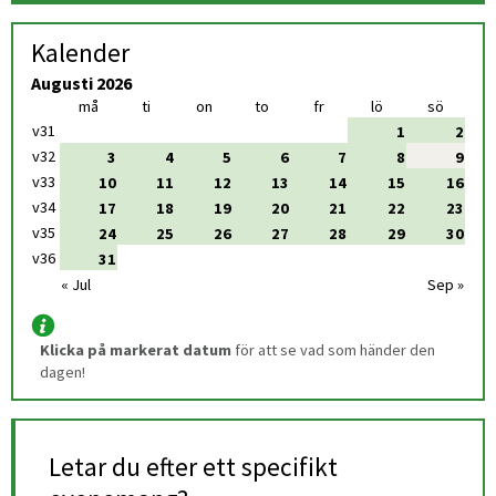
Kalender
Augusti
2026
Evenemangskalender
må
ti
on
to
fr
lö
sö
v31
1
2
v32
3
4
5
6
7
8
9
v33
10
11
12
13
14
15
16
v34
17
18
19
20
21
22
23
v35
24
25
26
27
28
29
30
v36
31
« Jul
Sep »
Klicka på markerat datum
 för att se vad som händer den 
dagen!
Letar du efter ett specifikt 