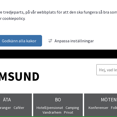
ve tredjeparts, på vår webbplats för att den ska fungera så bra so
 cookiepolicy.
Godkänn alla kakor
Anpassa inställningar
MSUND
ÄTA
BO
MÖTEN
uranger
Caféer
Hotell/pensionat
Camping
Konferenser
Fol
Vandrarhem
Privat