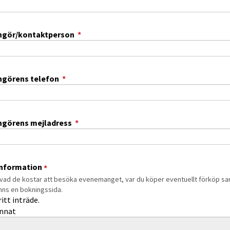
(obligatorisk)
ngör/kontaktperson
*
(obligatorisk)
ngörens telefon
*
(obligatorisk)
ngörens mejladress
*
(obligatorisk)
information
*
vad de kostar att besöka evenemanget, var du köper eventuellt förköp s
inns en bokningssida.
information
ritt inträde.
nnat
tning annat: