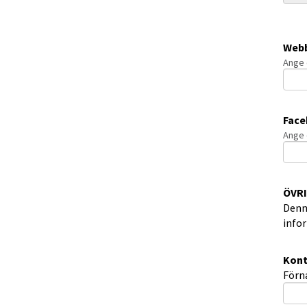
Webb
Ange 
Fac
Ange 
ÖVR
Denn
infor
Kont
Kont
För