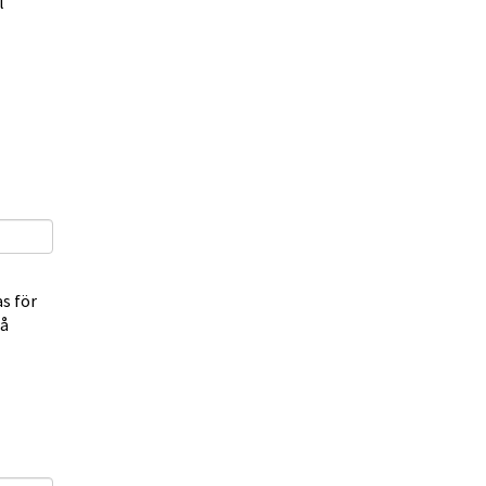
l
s för
på