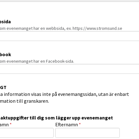
sida
om evenemanget har en webbsida, ex. https://www.stromsund.se
ebook
om evenemanget har en Facebook-sida.
IGT
a information visas inte på evenemangssidan, utan är enbart
mation till granskaren.
aktuppgifter till dig som lägger upp evenemanget
aktuppgifter till dig som lägger upp evenemanget
(obligatorisk)
(obligatorisk)
namn
*
Efternamn
*