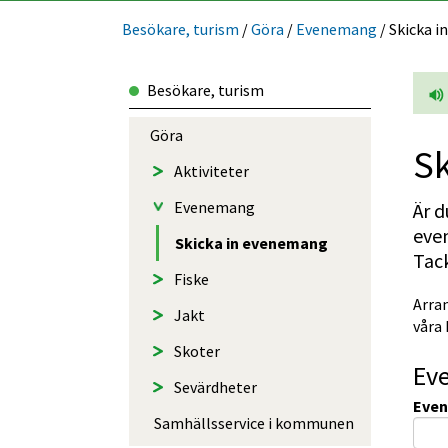
Besökare, turism
/
Göra
/
Evenemang
/
Skicka 
Besökare, turism
Göra
S
Aktiviteter
Evenemang
Är d
even
Skicka in evenemang
Tack
Fiske
Arran
Jakt
våra 
Skoter
Ev
Sevärdheter
Eve
Samhällsservice i kommunen