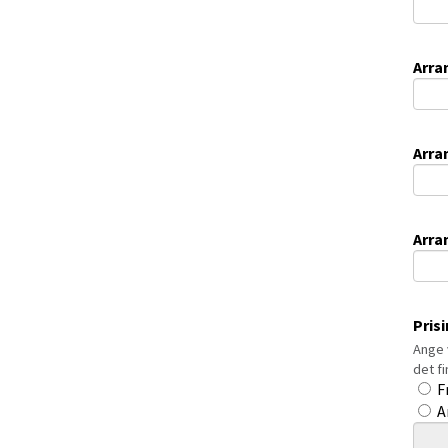
Arra
Arra
Arra
Pris
Ange 
det f
Pris
F
A
Inma