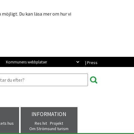
m möjligt. Du kan läsa mer om hur vi
Kommunens webbplatser
| Press
INFORMATION
kets hus
Res hit
Projekt
Om Strömsund turism