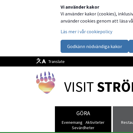
Dela
Dela
Dela
Dela
Besök
Vi använder kakor
Vi använder kakor (cookies), inklusi
på
på
på
via
oss
använder cookies genom att läsa vår
Facebook
Twitter
LinkedIn
email
på
Läs mer i vår cookiepolicy
Facebook
Godkänn nödvändiga kakor
Translate
VISIT 
STRÖ
GÖRA
Evenemang
Aktiviteter
Resta
Sevärdheter