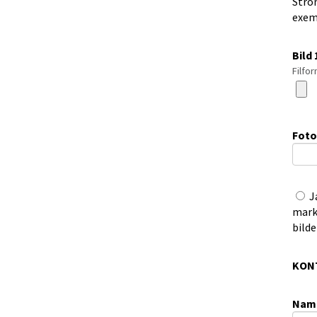
Strö
exemp
Bild 
Filfor
Foto
J
mark
bild
KON
Namn