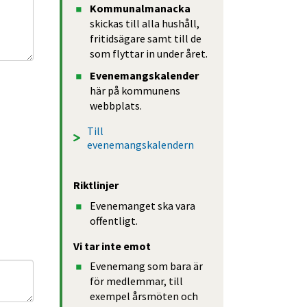
Kommun­almanacka
skickas till alla hushåll, 
fritidsägare samt till de 
som flyttar in under året.
Evene­mangs­kalender
här på kommunens 
webbplats.
Till 
evenemangskalendern
Riktlinjer
Evene­manget ska vara 
offentligt.
Vi tar inte emot
Evenemang som bara är 
för medlemmar, till 
exempel årsmöten och 