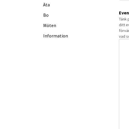
Äta
Even
Bo
Tänk 
ditt 
Möten
förvä
Information
vad s