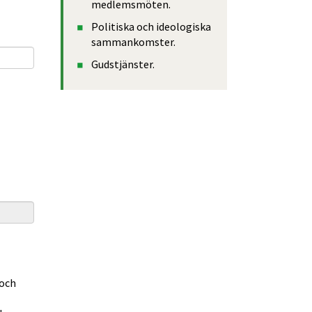
medlems­möten.
Politiska och ideologiska 
samman­komster.
Guds­tjänster.
 och