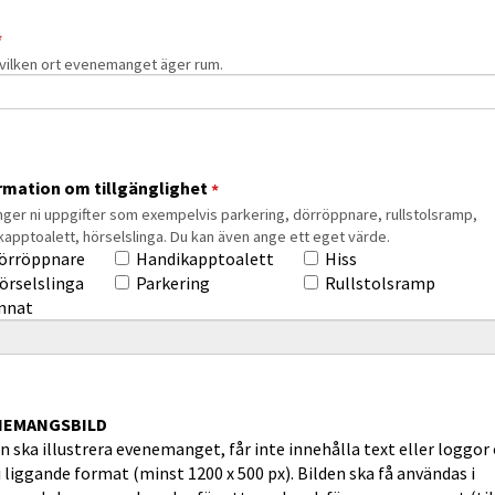
(obligatorisk)
*
vilken ort evenemanget äger rum.
(obligatorisk)
rmation om tillgänglighet
*
nger ni uppgifter som exempelvis parkering, dörröppnare, rullstolsramp,
kapptoalett, hörselslinga. Du kan även ange ett eget värde.
rmation om tillgänglighet
örröppnare
Handikapptoalett
Hiss
örselslinga
Parkering
Rullstolsramp
nnat
tning annat:
NEMANGSBILD
n ska illustrera evenemanget, får inte innehålla text eller loggor
i liggande format (minst 1200 x 500 px). Bilden ska få användas i