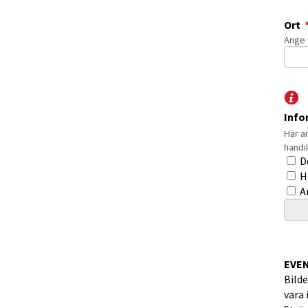
Ort
Ange 
Info
Här a
handi
Info
D
H
A
Inma
EVE
Bilde
vara 