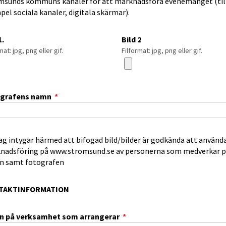
msunds kommuns kanaler för att marknadsföra evenemanget (til
el sociala kanaler, digitala skärmar).
1.
Bild 2
mat: jpg, png eller gif.
Filformat: jpg, png eller gif.
(obligatorisk)
grafens namn
*
ag intygar härmed att bifogad bild/bilder är godkända att använda
nadsföring på www.stromsund.se av personerna som medverkar 
en samt fotografen
TAKTINFORMATION
(obligatorisk)
 på verksamhet som arrangerar
*