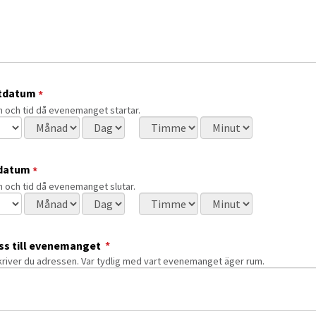
(obligatorisk)
tdatum
*
 och tid då evenemanget startar.
tdatum
r
Välj månad
Välj dag
Välj timme
Välj minut
(obligatorisk)
datum
*
 och tid då evenemanget slutar.
datum
r
Välj månad
Välj dag
Välj timme
Välj minut
(obligatorisk)
ss till evenemanget
*
kriver du adressen. Var tydlig med vart evenemanget äger rum.