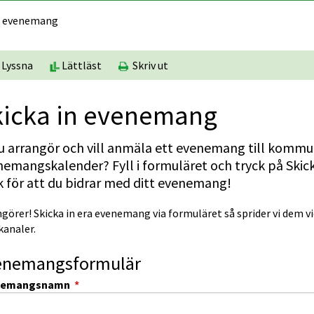
in evenemang
Lyssna
Lättläst
Skriv ut
kicka in evenemang
u arrangör och vill anmäla ett evenemang till kommu
emangs­kalender? Fyll i formuläret och tryck på Skick
 för att du bidrar med ditt evenemang!
görer! Skicka in era evenemang via formuläret så sprider vi dem vid
kanaler.
enemangsformulär
(obligatorisk)
nemangsnamn
*