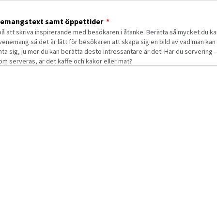
(obligatorisk)
emangstext samt öppettider
*
på att skriva inspirerande med besökaren i åtanke. Berätta så mycket du k
evenemang så det är lätt för besökaren att skapa sig en bild av vad man kan
nta sig, ju mer du kan berätta desto intressantare är det! Har du servering –
om serveras, är det kaffe och kakor eller mat?