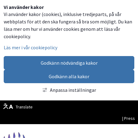
Dela
Dela
Dela
Dela
Besök
Vi använder kakor
Vi använder kakor (cookies), inklusive tredjeparts, på vår
på
på
på
via
oss
webbplats för att den ska fungera så bra som möjligt. Du kan
Facebook
Twitter
LinkedIn
email
på
läsa mer om hur vi använder cookies genom att läsa vår
Facebook
cookiepolicy.
Läs mer i vår cookiepolicy
Godkänn nödvändiga kakor
Godkänn alla kakor
Anpassa inställningar
Translate
| Press