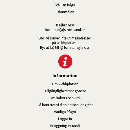
Ställ en fråga
Felanmälan
Mejladress
kommun(a)stromsund.se
Obs! Vi skriver inte ut mejladresser 
på webbplatsen. 
Byt ut (a) till @ för att mejla oss.
Information
Om webbplatsen
Tillgänglig­hets­redo­görelse
Om kakor (cookies)
Så hanterar vi dina personuppgifter
Vanliga frågor
Logga in
Öppnas i nytt fönster.
Inloggning intranät