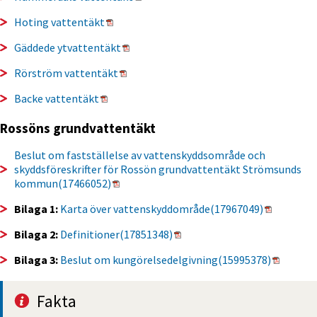
Pdf, 446 kB, öppnas i nytt fönster.
Hoting vattentäkt
Pdf, 4 MB, öppnas i nytt fönster.
Gäddede ytvattentäkt
Pdf, 81 kB, öppnas i nytt fönster.
Rörström vattentäkt
Pdf, 972 kB, öppnas i nytt fönster.
Backe vattentäkt
Rossöns grundvattentäkt
Beslut om fastställelse av vattenskyddsområde och 
skyddsföreskrifter för Rossön grundvattentäkt Strömsunds 
Pdf, 1 MB, öppnas i nytt fönster.
kommun(17466052)
Pdf, 845 
Bilaga 1: 
Karta över vattenskyddområde(17967049)
Pdf, 240 kB, öppnas i nytt fö
Bilaga 2:
Definitioner(17851348)
Pdf, 113
Bilaga 3: 
Beslut om kungörelsedelgivning(15995378)
Fakta