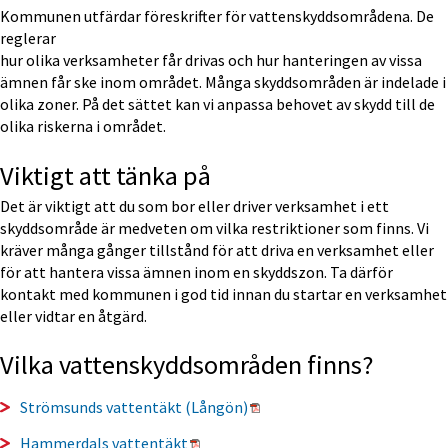
Kommunen utfärdar föreskrifter för vattenskyddsområdena. De 
reglerar
hur olika verksamheter får drivas och hur hanteringen av vissa 
ämnen får ske inom området. Många skyddsområden är indelade i 
olika zoner. På det sättet kan vi anpassa behovet av skydd till de 
olika riskerna i området.
Viktigt att tänka på
Det är viktigt att du som bor eller driver verksamhet i ett 
skyddsområde är medveten om vilka restriktioner som finns. Vi 
kräver många gånger tillstånd för att driva en verksamhet eller 
för att hantera vissa ämnen inom en skyddszon. Ta därför 
kontakt med kommunen i god tid innan du startar en verksamhet 
eller vidtar en åtgärd.
Vilka vattenskyddsområden finns?
Pdf, 764 kB, öppnas i nytt f
Strömsunds vattentäkt (Långön)
Pdf, 492 kB, öppnas i nytt fönster.
Hammerdals vattentäkt