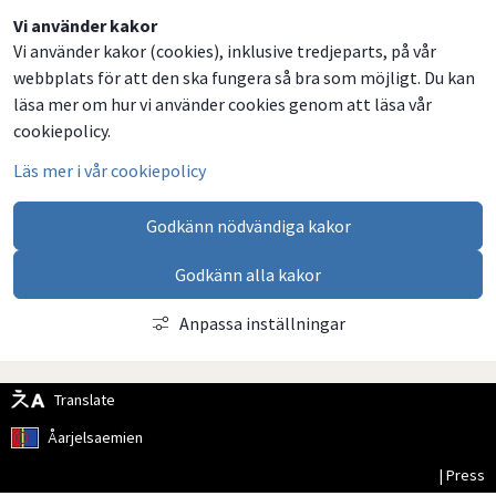
Dela
Dela
Dela
Dela
Vi använder kakor
Vi använder kakor (cookies), inklusive tredjeparts, på vår
på
på
på
via
webbplats för att den ska fungera så bra som möjligt. Du kan
Facebook
Twitter
LinkedIn
email
läsa mer om hur vi använder cookies genom att läsa vår
cookiepolicy.
Läs mer i vår cookiepolicy
Godkänn nödvändiga kakor
Godkänn alla kakor
Anpassa inställningar
Translate
Åarjelsaemien
| Press