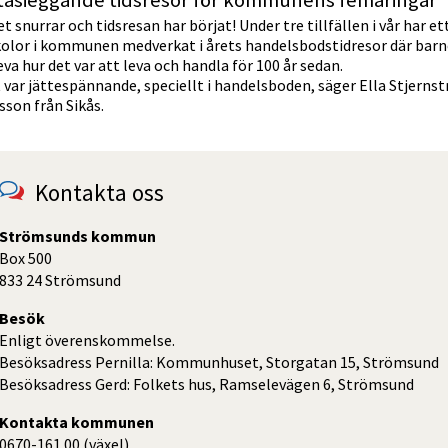
tasieggande tidsresor för kommunens femåringar
t snurrar och tidsresan har börjat! Under tre tillfällen i vår har et
kolor i kommunen medverkat i årets handelsbodstidresor där barn
va hur det var att leva och handla för 100 år sedan.
 var jättespännande, speciellt i handelsboden, säger Ella Stjerns
sson från Sikås.
Kontakta oss
Strömsunds kommun
Box 500
833 24 Strömsund
Besök
Enligt överenskommelse.
Besöksadress Pernilla: Kommunhuset, Storgatan 15, Strömsund
Besöksadress Gerd: Folkets hus, Ramselevägen 6, Strömsund
Kontakta kommunen
0670-161 00 (växel)