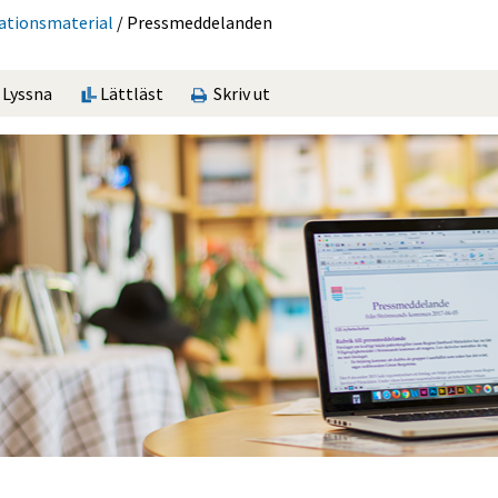
ations­material
/
Press­med­delan­den
Lyssna
Lättläst
Skriv ut