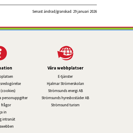
Senast ändrad/granskad: 
29 januari 2026
mation
Våra webbplatser
Länk till annan webbplats, öppnas i ny
platsen
E-tjänster
Länk till annan webbplats, öppn
ts­redo­görelse
Hjalmar Strömerskolan
Länk till annan webbplats, öppna
(cookies)
Strömsunds energi AB
Länk till annan webbplats, ö
na personuppgifter
Strömsunds hyresbostäder AB
Öppnas i nytt fönster.
 frågor
Strömsund turism
a in
Öppnas i nytt fönster.
g intranät
rswebben