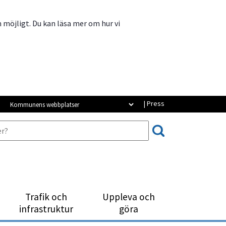
m möjligt. Du kan läsa mer om hur vi
Kommunens webbplatser
| Press
Trafik och
Uppleva och
infrastruktur
göra