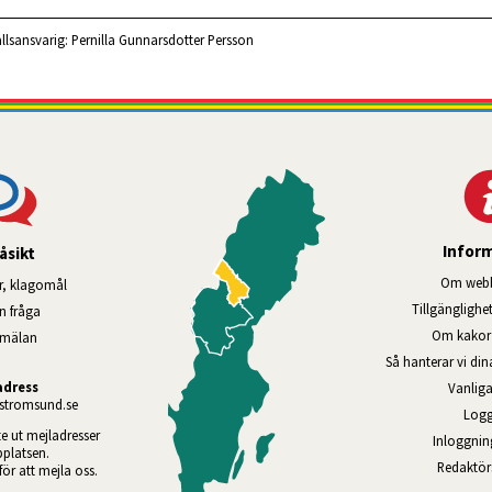
llsansvarig:
Pernilla Gunnarsdotter Persson
Infor
åsikt
Om webb
r, klagomål
Tillgänglig­he
en fråga
Om kakor 
nmälan
Så hanterar vi di
adress
Vanliga
tromsund.se
Logg
te ut mejladresser 
Inloggnin
platsen. 
Redaktö
 för att mejla oss.