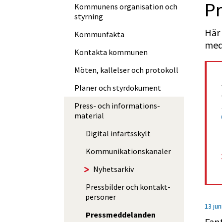
Pr
Kommunens organisation och
styrning
Här 
Kommunfakta
med
Kontakta kommunen
Möten, kallelser och protokoll
Planer och styrdokument
Press- och informations­
material
Digital infartsskylt
Kommuni­kations­kanaler
Nyhetsarkiv
Pressbilder och kontakt­
personer
13 jun
Press­med­delan­den