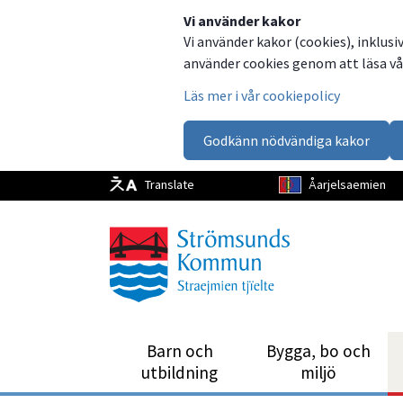
Dela
Dela
Dela
Dela
Vi använder kakor
Vi använder kakor (cookies), inklusi
på
på
på
via
använder cookies genom att läsa vår
Facebook
Twitter
LinkedIn
email
Läs mer i vår cookiepolicy
Godkänn nödvändiga kakor
Translate
Åarjelsaemien
Barn och
Bygga, bo och
utbild­ning
miljö