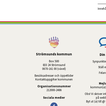
Innehå
Strömsunds kommun
Din 
Box 500
Synpunkte
833 24 Strömsund
Ställ 
0670-161 00 (växel)
Fela
Besöksadresser och öppettider
Kontaktuppgifter kommunen
Mejl
Organisationsnummer
kommun(a)s
212000-2486
Obs! Vi skriver in
Sociala medier
på webb
Byt ut (a) till @