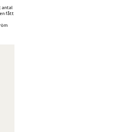
t antal
en fått
tröm