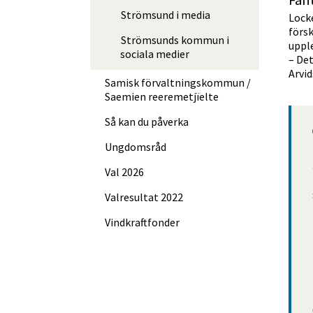
Fan
Strömsund i media
Locke
förs
Strömsunds kommun i
upple
sociala medier
– Det
Arvid
Samisk förvalt­nings­kommun /
Saemien reere­met­jïelte
Så kan du påverka
Ungdomsråd
Val 2026
Valresultat 2022
Vindkraftfonder