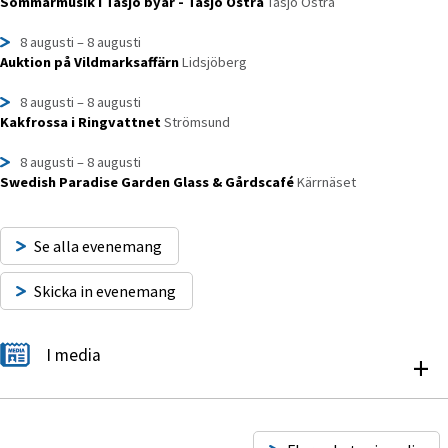
Sommarmusik i Tåsjö byar - Tåsjö Östra
Tåsjö Östra
8 augusti
– 8 augusti
Auktion på Vildmarksaffärn
Lidsjöberg
8 augusti
– 8 augusti
Kakfrossa i Ringvattnet
Strömsund
8 augusti
– 8 augusti
Swedish Paradise Garden Glass & Gårdscafé
Kärrnäset
Se alla evenemang
Skicka in evenemang
I media
+