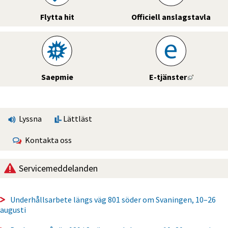
Flytta hit
Officiell anslagstavla
Länk till 
Saepmie
E-tjänster
Lyssna
Lättläst
Kontakta oss
Servicemeddelanden
Underhållsarbete längs väg 801 söder om Svaningen, 10–26
augusti