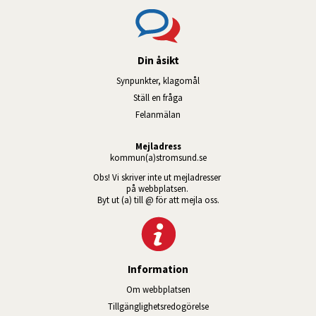
Din åsikt
Synpunkter, klagomål
Ställ en fråga
Felanmälan
Mejladress
kommun(a)stromsund.se
Obs! Vi skriver inte ut mejladresser 
på webbplatsen. 
Byt ut (a) till @ för att mejla oss.
Information
Om webbplatsen
Tillgänglig­hets­redo­görelse