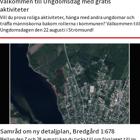
Välkommen till Ungdoms­dag med gratis
aktiviteter
Vill du prova roliga aktiviteter, hänga med andra ungdomar och
träffa människorna bakom rollerna i kommunen? Välkommen till
Ungdomsdagen den 22 augusti i Strömsund!
Samråd om ny detaljplan, Bredgård 1:678
Mellan den 7 och 28 augusti kan du tycka till om förslaget till ny