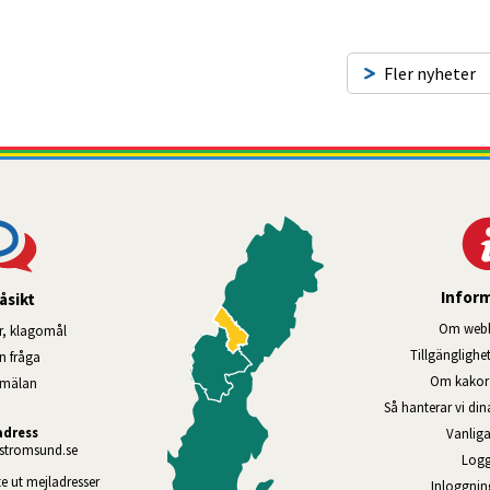
Fler nyheter
Infor
åsikt
Om webb
r, klagomål
Tillgänglig­he
en fråga
Om kakor 
nmälan
Så hanterar vi di
adress
Vanliga
tromsund.se
Logg
te ut mejladresser 
Inloggnin