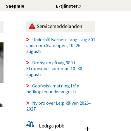
Länk till annan webbplats
Saepmie
E-tjänster
Service­meddelanden
Underhållsarbete längs väg 801
söder om Svaningen, 10–26
augusti
Brobyten på väg 989 i
Strömsunds kommun 10–30
augusti
Geofysisk mätning från
helikopter under augusti
Ny bro över Leipikälven 2026–
ds
2027
Lediga jobb
+