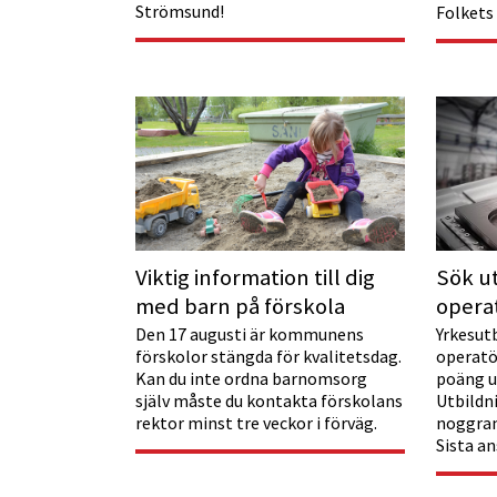
Strömsund!
Folkets
Viktig information till dig
Sök ut
med barn på förskola
opera
Den 17 augusti är kommunens
Yrkesut
förskolor stängda för kvalitetsdag.
operatö
Kan du inte ordna barnomsorg
poäng u
själv måste du kontakta förskolans
Utbildn
rektor minst tre veckor i förväg.
noggran
Sista a