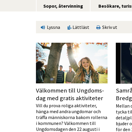
Sopor, återvinning
Besökare, turi
Lyssna
Lättläst
Skriv ut
Välkommen till Ungdoms­
Samrå
dag med gratis aktiviteter
Bredg
Vill du prova roliga aktiviteter,
Mellan 
hänga med andra ungdomar och
tycka ti
träffa människorna bakom rollerna
detaljpl
i kommunen? Välkommen till
bjuder 
Ungdomsdagen den 22 augusti i
för den 