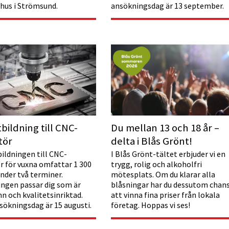
 hus i Strömsund.
ansökningsdag är 13 september.
bildning till CNC-
Du mellan 13 och 18 år –
tör
delta i Blås Grönt!
bildningen till CNC-
I Blås Grönt-tältet erbjuder vi en
r för vuxna omfattar 1 300
trygg, rolig och alkoholfri
nder två terminer.
mötesplats. Om du klarar alla
ingen passar dig som är
blåsningar har du dessutom chan
n och kvalitetsinriktad.
att vinna fina priser från lokala
nsökningsdag är 15 augusti.
företag. Hoppas vi ses!