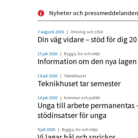
Nyheter och pressmeddelande
7 augusti 2026
|
Omsorg och stöd
Din väg vidare – stöd för dig 20 
15 juli 2026
|
Bygga, bo och miljö
Information om den nya lage
14 juli 2026
|
Teknikhuset
Teknikhuset tar semester
14 juli 2026
|
Kommun och politik
Unga till arbete permanentas 
stödinsatser för unga
9 juli 2026
|
Bygga, bo och miljö
Vi lagar hål och sprickor