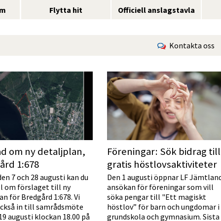
sm
Flytta hit
Officiell anslagstavla
Kontakta oss
d om ny detaljplan,
Föreningar: Sök bidrag till
ård 1:678
gratis höstlovsaktiviteter
den 7 och 28 augusti kan du
Den 1 augusti öppnar LF Jämtlan
ll om förslaget till ny
ansökan för föreningar som vill
an för Bredgård 1:678. Vi
söka pengar till "Ett magiskt
också in till samrådsmöte
höstlov” för barn och ungdomar i
19 augusti klockan 18.00 på
grundskola och gymnasium. Sista